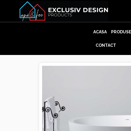
Skip
to
content
ACASA
PRODUS
CONTACT