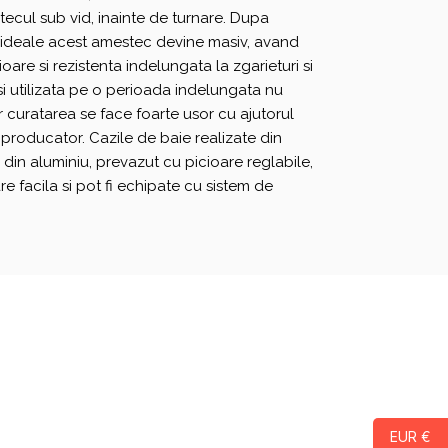
tecul sub vid, inainte de turnare. Dupa
ii ideale acest amestec devine masiv, avand
are si rezistenta indelungata la zgarieturi si
si utilizata pe o perioada indelungata nu
ar curatarea se face foarte usor cu ajutorul
e producator. Cazile de baie realizate din
din aluminiu, prevazut cu picioare reglabile,
e facila si pot fi echipate cu sistem de
EUR €