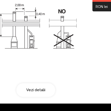
RON lei
Doua surse de fum
Vezi detalii