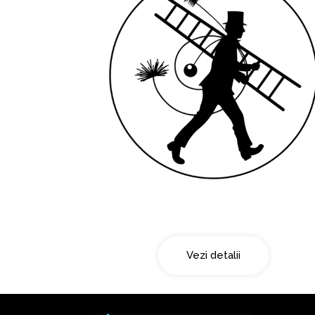
Curatarea cosului
Vezi detalii