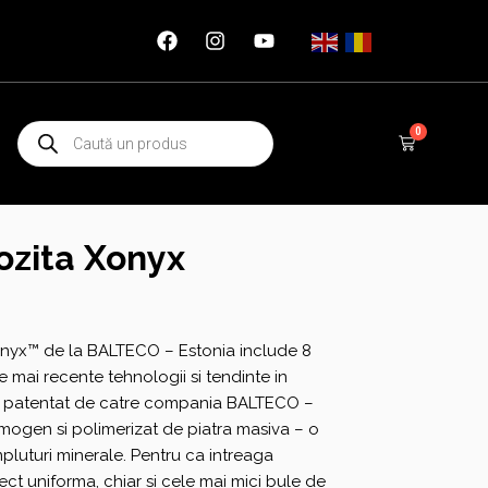
Products
0
Cart
search
ozita Xonyx
Xonyx™ de la BALTECO – Estonia include 8
 mai recente tehnologii si tendinte in
al patentat de catre compania BALTECO –
mogen si polimerizat de piatra masiva – o
mpluturi minerale. Pentru ca intreaga
fect uniforma, chiar si cele mai mici bule de