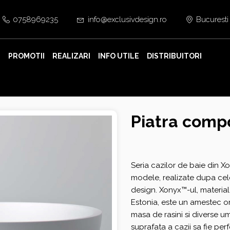
0758969235
info@exclusivdesign.ro
Bucuresti
E
PROMOTII
REALIZARI
INFO UTILE
DISTRIBUITORI
Piatra comp
Seria cazilor de baie din 
modele, realizate dupa cele
design. Xonyx™-ul, materi
Estonia, este un amestec o
masa de rasini si diverse u
suprafata a cazii sa fie per