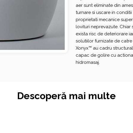
aer sunt eliminate din ames
turnare si uscare in condit
proprietati mecanice superio
lovituri neprevazute. Chiar 
exista risc de deteriorare i
solutiilor furnizate de catr
Xonyx™ au cadru structural 
capac de golire cu actionar
hidromasaj.
Descoperă mai multe