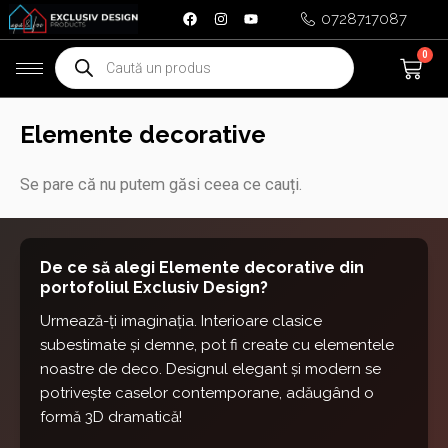
Skip
0728717087
to
Products
0
Ca
content
search
Elemente decorative
Se pare că nu putem găsi ceea ce cauți.
De ce să alegi Elemente decorative din
portofoliul Exclusiv Design?
Urmează-ți imaginația. Interioare clasice
subestimate și demne, pot fi create cu elementele
noastre de deco. Designul elegant și modern se
potrivește caselor contemporane, adăugând o
formă 3D dramatică!