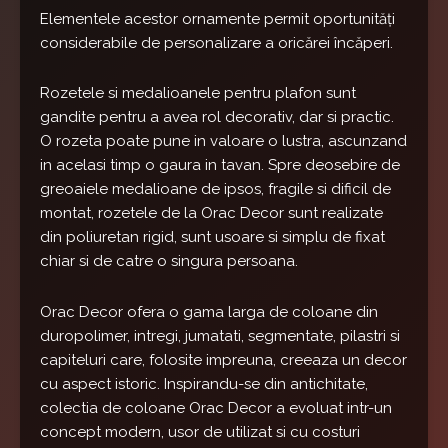
Elementele acestor ornamente permit oportunități
considerabile de personalizare a oricărei încăperi.
Rozetele si medalioanele pentru plafon sunt
gandite pentru a avea rol decorativ, dar si practic.
O rozeta poate pune in valoare o lustra, ascunzand
in acelasi timp o gaura in tavan. Spre deosebire de
greoaiele medalioane de ipsos, fragile si dificil de
montat, rozetele de la Orac Decor sunt realizate
din poliuretan rigid, sunt usoare si simplu de fixat
chiar si de catre o singura persoana.
Orac Decor ofera o gama larga de coloane din
duropolimer, intregi, jumatati, segmentate, pilastri si
capiteluri care, folosite impreuna, creeaza un decor
cu aspect istoric. Inspirandu-se din antichitate,
colectia de coloane Orac Decor a evoluat intr-un
concept modern, usor de utilizat si cu costuri