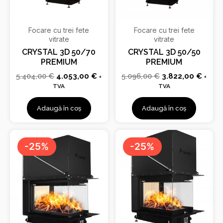
Focare cu trei fete
Focare cu trei fete
vitrate
vitrate
CRYSTAL 3D 50/70
CRYSTAL 3D 50/50
PREMIUM
PREMIUM
5.404,00
€
4.053,00
€
5.096,00
€
3.822,00
€
+
+
TVA
TVA
Adaugă în coș
Adaugă în coș
Prețul
Prețul
Prețul
Prețu
inițial
curent
inițial
curen
-25%
-25%
a
este:
a
este:
fost:
3.990,00 €.
fost:
3.339
5.320,00 €.
4.452,00 €.