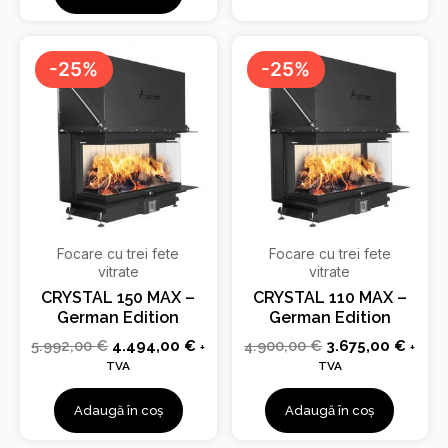
Prețul
Prețul
Prețul
Prețu
inițial
curent
inițial
curen
-25%
-25%
a
este:
a
este:
fost:
4.494,00 €.
fost:
3.675
5.992,00 €.
4.900,00 €.
Focare cu trei fete
Focare cu trei fete
vitrate
vitrate
CRYSTAL 150 MAX –
CRYSTAL 110 MAX –
German Edition
German Edition
5.992,00
€
4.494,00
€
4.900,00
€
3.675,00
€
+
+
TVA
TVA
Adaugă în coș
Adaugă în coș