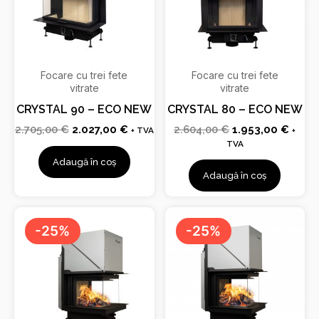
Focare cu trei fete
Focare cu trei fete
vitrate
vitrate
CRYSTAL 90 – ECO NEW
CRYSTAL 80 – ECO NEW
2.705,00
€
2.027,00
€
2.604,00
€
1.953,00
€
+ TVA
+
TVA
Adaugă în coș
Adaugă în coș
Prețul
Prețul
Prețul
Prețu
inițial
curent
inițial
curen
-25%
-25%
a
este:
a
este:
fost:
4.053,00 €.
fost:
3.822
5.404,00 €.
5.096,00 €.