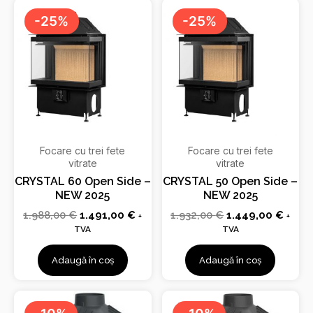
Prețul
Prețul
Prețul
Prețu
inițial
curent
inițial
curen
-25%
-25%
a
este:
a
este:
fost:
1.491,00 €.
fost:
1.449
1.988,00 €.
1.932,00 €.
Focare cu trei fete
Focare cu trei fete
vitrate
vitrate
CRYSTAL 60 Open Side –
CRYSTAL 50 Open Side –
NEW 2025
NEW 2025
1.988,00
€
1.491,00
€
1.932,00
€
1.449,00
€
+
+
TVA
TVA
Adaugă în coș
Adaugă în coș
Prețul
Prețul
Prețul
Prețul
inițial
curent
inițial
curent