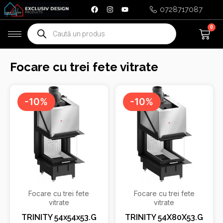
Skip
0728717087
to
Products
0
Ca
content
search
Focare cu trei fete vitrate
Prețul
Prețul
Prețul
Prețu
inițial
curent
inițial
curen
-10%
-10%
a
este:
a
este:
fost:
4.260,00 €.
fost:
4.435
4.735,00 €.
4.928,00 €.
Focare cu trei fete
Focare cu trei fete
vitrate
vitrate
TRINITY 54x54x53.G
TRINITY 54X80X53.G