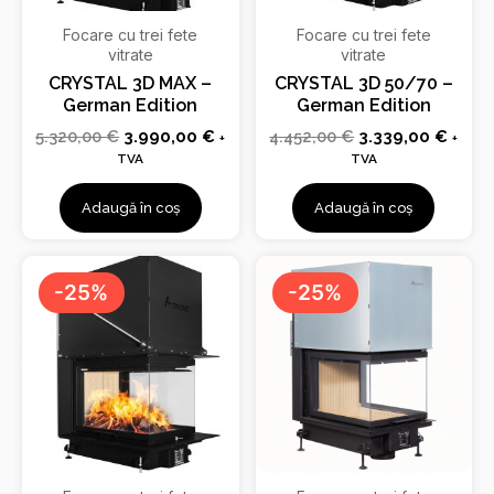
Focare cu trei fete
Focare cu trei fete
vitrate
vitrate
CRYSTAL 3D MAX –
CRYSTAL 3D 50/70 –
German Edition
German Edition
5.320,00
€
3.990,00
€
4.452,00
€
3.339,00
€
+
+
TVA
TVA
Adaugă în coș
Adaugă în coș
Prețul
Prețul
Prețul
Prețu
inițial
curent
inițial
curen
-25%
-25%
a
este:
a
este:
fost:
3.108,00 €.
fost:
1.953
4.144,00 €.
2.604,00 €.