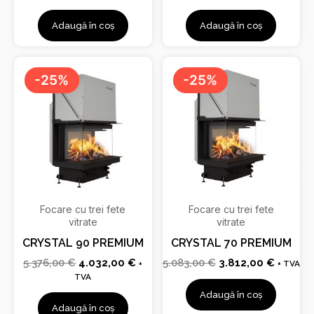
Adaugă în coș
Adaugă în coș
Prețul
Prețul
Prețul
Prețul
inițial
curent
inițial
curent
-25%
-25%
a
este:
a
este:
fost:
4.032,00 €.
fost:
3.812,0
5.376,00 €.
5.083,00 €.
Focare cu trei fete
Focare cu trei fete
vitrate
vitrate
CRYSTAL 90 PREMIUM
CRYSTAL 70 PREMIUM
5.376,00
€
4.032,00
€
5.083,00
€
3.812,00
€
+
+ TVA
TVA
Adaugă în coș
Adaugă în coș