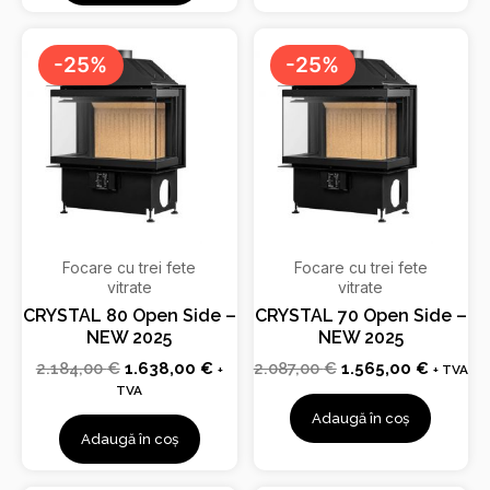
Prețul
Prețul
Prețul
Prețul
inițial
curent
inițial
curent
-25%
-25%
a
este:
a
este:
fost:
1.638,00 €.
fost:
1.565,0
2.184,00 €.
2.087,00 €.
Focare cu trei fete
Focare cu trei fete
vitrate
vitrate
CRYSTAL 80 Open Side –
CRYSTAL 70 Open Side –
NEW 2025
NEW 2025
2.184,00
€
1.638,00
€
2.087,00
€
1.565,00
€
+
+ TVA
TVA
Adaugă în coș
Adaugă în coș