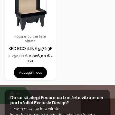
2.252,00 €.
Focare cu trei fete
vitrate
KFD ECO iLINE 5172 3F
2.252,00
€
2.026,00
€
+
TVA
Adaugă în coș
De ce să alegi Focare cu trei fete vitrate din
portofoliul Exclusiv Design?
1. Focare cu trei fete vitrate
Importam o gama extrem de variata de focare