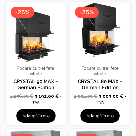
Prețul
Prețul
Prețul
Prețu
inițial
curent
inițial
curen
-25%
-25%
a
este:
a
este:
fost:
3.192,00 €.
fost:
3.003
4.256,00 €.
4.004,00 €.
Focare cu trei fete
Focare cu trei fete
vitrate
vitrate
CRYSTAL 90 MAX –
CRYSTAL 80 MAX –
German Edition
German Edition
4.256,00
€
3.192,00
€
4.004,00
€
3.003,00
€
+
+
TVA
TVA
Adaugă în coș
Adaugă în coș
Prețul
Prețul
Prețul
Prețu