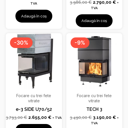
3.986,00
€
2.790,00
€
+
TVA
TVA
Adaugă în coș
Adaugă în coș
Prețul
Prețul
Prețul
Prețu
inițial
curent
inițial
curen
-30%
-9%
a
este:
a
este:
fost:
2.655,00 €.
fost:
3.190
3.793,00 €.
3.490,00 €.
Focare cu trei fete
Focare cu trei fete
vitrate
vitrate
e-3 SIDE U70/52
TECH 3
3.793,00
€
2.655,00
€
3.490,00
€
3.190,00
€
+ TVA
+
TVA