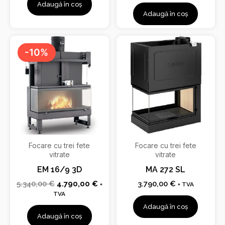
Adaugă în coș
Adaugă în coș
Prețul
Prețul
inițial
curent
-10%
a
este:
fost:
4.790,00 €.
5.340,00 €.
Focare cu trei fete
Focare cu trei fete
vitrate
vitrate
EM 16/9 3D
MA 272 SL
5.340,00
€
4.790,00
€
3.790,00
€
+
+ TVA
TVA
Adaugă în coș
Adaugă în coș