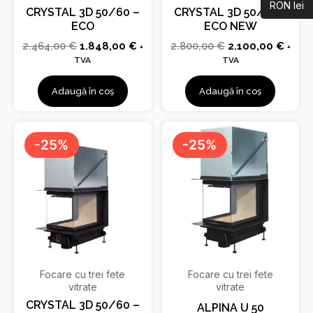
RON lei
CRYSTAL 3D 50/60 –
CRYSTAL 3D 50/70 –
ECO
ECO NEW
2.464,00
€
1.848,00
€
2.800,00
€
2.100,00
€
+
+
TVA
TVA
Adaugă în coș
Adaugă în coș
Prețul
Prețul
Prețul
Prețu
inițial
curent
inițial
curen
-25%
-25%
a
este:
a
este:
fost:
2.016,00 €.
fost:
1.490
2.688,00 €.
1.987,00 €.
Focare cu trei fete
Focare cu trei fete
vitrate
vitrate
CRYSTAL 3D 50/60 –
ALPINA U 50