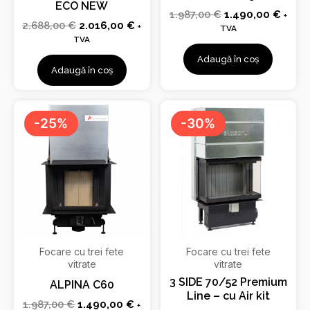
ECO NEW
1.987,00
€
1.490,00
€
+
2.688,00
€
2.016,00
€
+
TVA
TVA
Adaugă în coș
Adaugă în coș
Prețul
Prețul
Prețul
Prețu
inițial
curent
inițial
curen
-25%
-30%
a
este:
a
este:
fost:
1.490,00 €.
fost:
2.790
1.987,00 €.
3.986,00 €.
Focare cu trei fete
Focare cu trei fete
vitrate
vitrate
3 SIDE 70/52 Premium
ALPINA C60
Line – cu Air kit
1.987,00
€
1.490,00
€
+