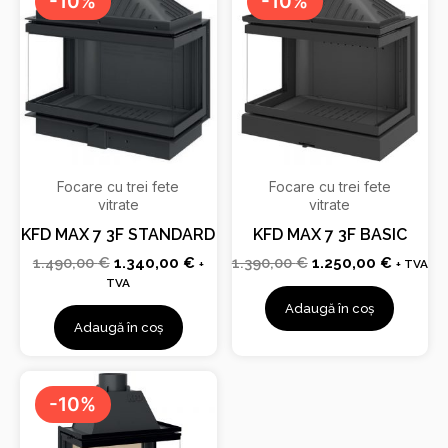
-10%
-10%
a
este:
a
este:
fost:
1.340,00 €.
fost:
1.250,0
1.490,00 €.
1.390,00 €.
Focare cu trei fete
Focare cu trei fete
vitrate
vitrate
KFD MAX 7 3F STANDARD
KFD MAX 7 3F BASIC
1.490,00
€
1.340,00
€
1.390,00
€
1.250,00
€
+
+ TVA
TVA
Adaugă în coș
Adaugă în coș
Prețul
Prețul
inițial
curent
-10%
a
este:
fost:
2.026,00 €.