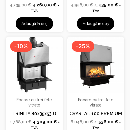
4.735,00
€
4.260,00
€
4.928,00
€
4.435,00
€
+
+
TVA
TVA
Adaugă în coș
Adaugă în coș
Prețul
Prețul
Prețul
Prețu
inițial
curent
inițial
curen
-10%
-25%
a
este:
a
este:
fost:
4.309,00 €.
fost:
4.536
4.788,00 €.
6.048,00 €.
Focare cu trei fete
Focare cu trei fete
vitrate
vitrate
TRINITY 80x35x53.G
CRYSTAL 100 PREMIUM
4.788,00
€
4.309,00
€
6.048,00
€
4.536,00
€
+
+
TVA
TVA