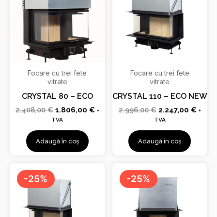
2.408,00 €.
2.996,00 €.
Focare cu trei fete
Focare cu trei fete
vitrate
vitrate
CRYSTAL 80 – ECO
CRYSTAL 110 – ECO NEW
2.408,00
€
1.806,00
€
2.996,00
€
2.247,00
€
+
+
TVA
TVA
Adaugă în coș
Adaugă în coș
Prețul
Prețul
Prețul
Prețu
inițial
curent
inițial
curen
-25%
-25%
a
este:
a
este:
fost:
2.027,00 €.
fost:
1.953
2.705,00 €.
2.604,00 €.