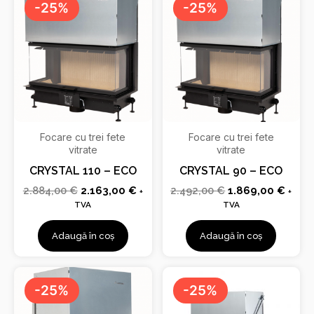
inițial
curent
inițial
curen
-25%
-25%
a
este:
a
este:
fost:
2.163,00 €.
fost:
1.869
2.884,00 €.
2.492,00 €.
Focare cu trei fete
Focare cu trei fete
vitrate
vitrate
CRYSTAL 110 – ECO
CRYSTAL 90 – ECO
2.884,00
€
2.163,00
€
2.492,00
€
1.869,00
€
+
+
TVA
TVA
Adaugă în coș
Adaugă în coș
Prețul
Prețul
Prețul
Prețu
inițial
curent
inițial
curen
-25%
-25%
a
este:
a
este:
fost:
1.806,00 €.
fost:
2.247