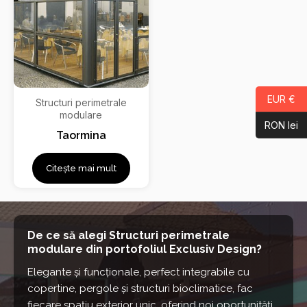
EUR €
Structuri perimetrale
modulare
RON lei
Taormina
Citește mai mult
De ce să alegi Structuri perimetrale
modulare din portofoliul Exclusiv Design?
Elegante și funcționale, perfect integrabile cu
copertine, pergole și structuri bioclimatice, fac
fiecare spațiu exterior unic, oferind noi oportunități