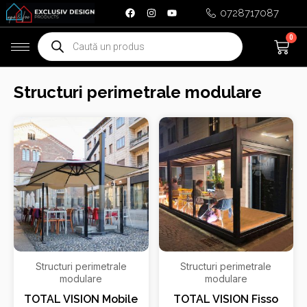
Skip
0728717087
to
Products
0
Ca
content
search
Structuri perimetrale modulare
Structuri perimetrale
Structuri perimetrale
modulare
modulare
TOTAL VISION Mobile
TOTAL VISION Fisso