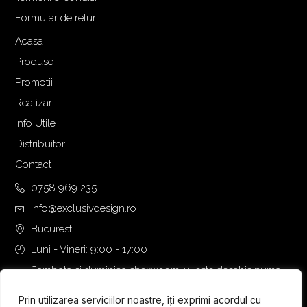
Formular de retur
Acasa
Produse
Promotii
Realizari
Info Utile
Distribuitori
Contact
0758 969 235
info@exclusivdesign.ro
Bucuresti
Luni - Vineri: 9:00 - 17:00
Sambata si duminica showroom-ul este deschis numai
daca intalnirea se programeaza telefonic cu o zi inainte.
Prin utilizarea serviciilor noastre, îți exprimi acordul cu