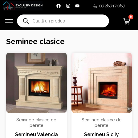
Skip
0728717087
to
Products
0
Ca
content
search
Seminee clasice
Seminee clasice de
Seminee clasice de
perete
perete
Semineu Valencia
Semineu Sicily