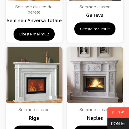
Seminee clasice de
Seminee clasice
perete
Geneva
Semineu Anversa Totale
Citește mai mult
Citește mai mult
Seminee clasice
Seminee clasice
EUR €
Riga
Naples
RON lei