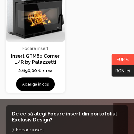
Focare insert
Insert GTM80 Corner
EUR €
L/R by Palazzetti
2.690,00
€
RON lei
+ TVA
Adaugă în coș
De ce să alegi Focare insert din portofoliul
Exclusiv Design?
7. Focare insert