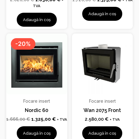
+
+ TVA
TVA
Adaugă în coș
Adaugă în coș
Prețul
Prețul
inițial
curent
-20%
a
este:
fost:
1.325,00 €.
1.666,00 €.
Focare insert
Focare insert
Nordic 60
Wan 2075 Front
1.666,00
€
1.325,00
€
2.580,00
€
+ TVA
+ TVA
Adaugă în coș
Adaugă în coș