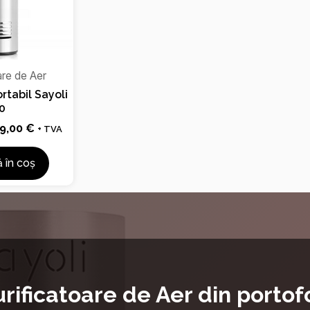
are de Aer
ortabil Sayoli
0
9,00
€
+ TVA
 în coș
rificatoare de Aer din portofo