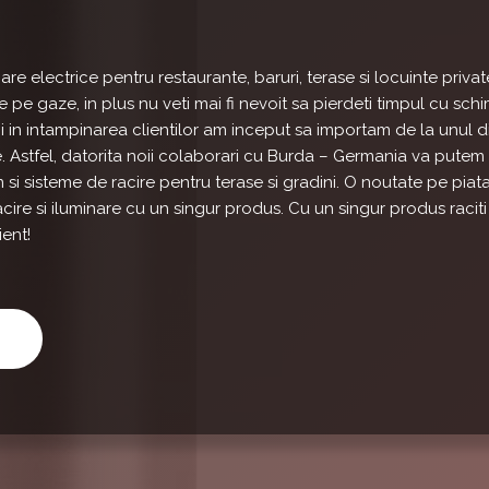
e electrice pentru restaurante, baruri, terase si locuinte privat
pe gaze, in plus nu veti mai fi nevoit sa pierdeti timpul cu schi
i in intampinarea clientilor am inceput sa importam de la unul di
. Astfel, datorita noii colaborari cu Burda – Germania va putem 
m si sisteme de racire pentru terase si gradini. O noutate pe pia
acire si iluminare cu un singur produs. Cu un singur produs raciti t
ient!