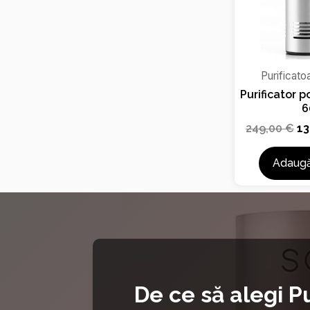
Purificato
Purificator p
6
249,00
€
13
Adaugă
De ce să alegi Pu