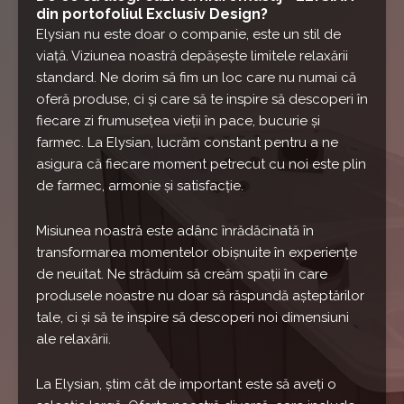
din portofoliul Exclusiv Design?
Elysian nu este doar o companie, este un stil de
viață. Viziunea noastră depășește limitele relaxării
standard. Ne dorim să fim un loc care nu numai că
oferă produse, ci și care să te inspire să descoperi în
fiecare zi frumusețea vieții în pace, bucurie și
farmec. La Elysian, lucrăm constant pentru a ne
asigura că fiecare moment petrecut cu noi este plin
de farmec, armonie și satisfacție.
Misiunea noastră este adânc înrădăcinată în
transformarea momentelor obișnuite în experiențe
de neuitat. Ne străduim să creăm spații în care
produsele noastre nu doar să răspundă așteptărilor
tale, ci și să te inspire să descoperi noi dimensiuni
ale relaxării.
La Elysian, știm cât de important este să aveți o