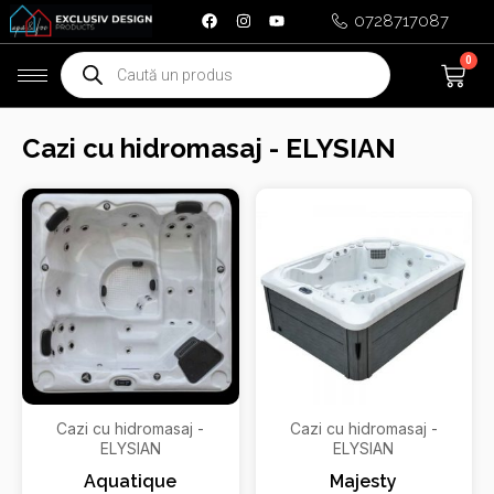
Skip
0728717087
to
Products
0
Ca
content
search
Cazi cu hidromasaj - ELYSIAN
Cazi cu hidromasaj -
Cazi cu hidromasaj -
ELYSIAN
ELYSIAN
Aquatique
Majesty