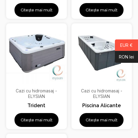
Citește mai mult
Citește mai mult
EUR €
RON lei
Cazi cu hidromasaj -
Cazi cu hidromasaj -
ELYSIAN
ELYSIAN
Trident
Piscina Alicante
Citește mai mult
Citește mai mult
Prețul
Prețul