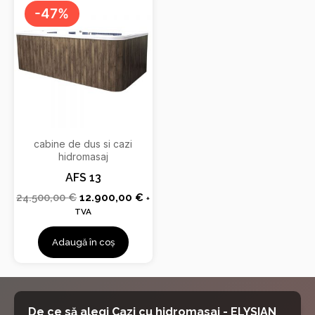
inițial
curent
-47%
a
este:
fost:
12.900,00 €.
24.500,00 €.
cabine de dus si cazi
hidromasaj
AFS 13
24.500,00
€
12.900,00
€
+
TVA
Adaugă în coș
De ce să alegi Cazi cu hidromasaj - ELYSIAN