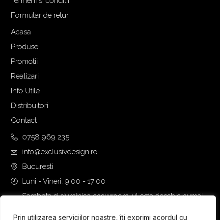
Termeni si conditii
Formular de retur
Acasa
Produse
Promotii
Realizari
Info Utile
Distribuitori
Contact
0758 969 235
info@exclusivdesign.ro
Bucuresti
Luni - Vineri: 9:00 - 17:00
Sambata si duminica showroom-ul este deschis numai
daca intalnirea se programeaza telefonic cu o zi inainte.
Prin utilizarea serviciilor noastre, îți exprimi acordul cu