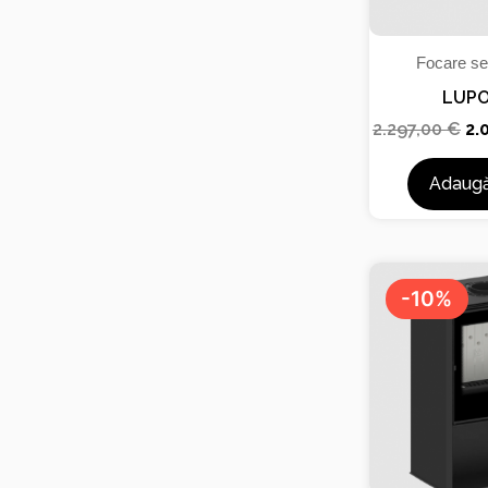
Focare se
LUPO
2.297,00
€
2.
Adaugă
Pr
ini
-10%
a
fo
2.