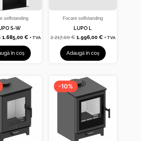
e selfstanding
Focare selfstanding
UPO S-W
LUPO L
€
1.685,00
€
2.217,00
€
1.996,00
€
+ TVA
+ TVA
ugă în coș
Adaugă în coș
Prețul
Prețul
Prețul
Prețul
inițial
curent
inițial
curent
-10%
a
este:
a
este:
fost:
902,00 €.
fost:
906,00 €.
1.002,00 €.
1.006,00 €.