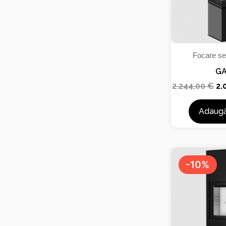
Focare se
GA
2.244,00
€
2.
Adaugă
Pr
ini
-10%
a
fo
2.