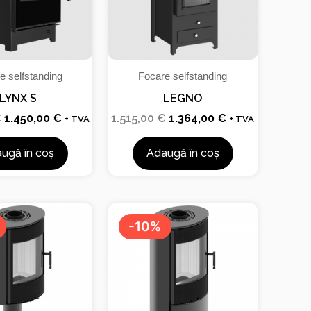
e selfstanding
Focare selfstanding
LYNX S
LEGNO
€
1.450,00
€
1.515,00
€
1.364,00
€
+ TVA
+ TVA
ugă în coș
Adaugă în coș
Prețul
Prețul
Prețul
Prețul
inițial
curent
inițial
curent
-10%
a
este:
a
este:
fost:
1.903,00 €.
fost:
1.868,00 €.
2.114,00 €.
2.075,00 €.