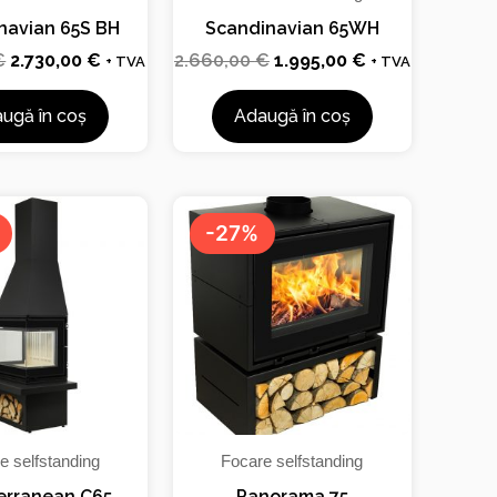
navian 65S BH
Scandinavian 65WH
€
2.730,00
€
2.660,00
€
1.995,00
€
+ TVA
+ TVA
ugă în coș
Adaugă în coș
Prețul
Prețul
Prețul
Prețul
inițial
curent
inițial
curent
-27%
a
este:
a
este:
fost:
1.995,00 €.
fost:
1.617,00 €.
2.660,00 €.
2.228,00 €.
e selfstanding
Focare selfstanding
erranean C65
Panorama 75