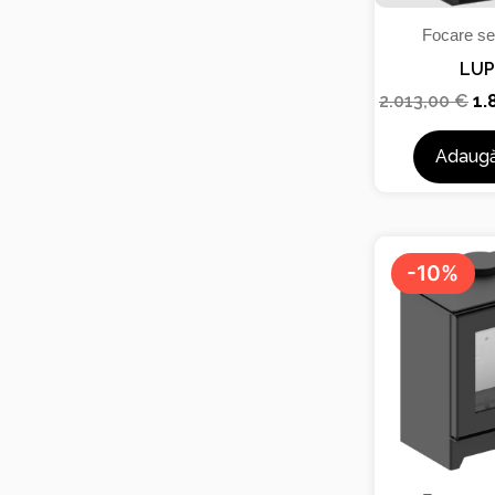
Focare se
LUP
2.013,00
€
1.
Adaugă
P
in
-10%
a
fo
1