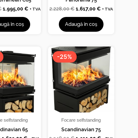
€
1.995,00
€
2.228,00
€
1.617,00
€
+ TVA
+ TVA
ugă în coș
Adaugă în coș
Prețul
Prețul
Prețul
Prețul
inițial
curent
inițial
curent
-25%
a
este:
a
este:
fost:
1.659,00 €.
fost:
1.911,00 €.
2.212,00 €.
2.548,00 €.
e selfstanding
Focare selfstanding
dinavian 65
Scandinavian 75