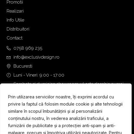
Promotii
Realizari
Info Utile
Distribuitori
Contact
0758 969 235
info@exclusivdesign.ro
Bucuresti
Luni - Vineri: 9:00 - 17:00
Sambata si duminica showroom-ul este deschis numai
daca intalnirea se programeaza telefonic cu o zi inainte.
Prin utilizarea serviciilor noastre, îți exprimi acordul cu
privire la faptul că folosim module cookie și alte tehnologii
similare în scopul îmbunătățirii și al personalizării
conținutului nostru, în vederea analizării traficului, a
furnizării de publicitate și a protecției anti-spam și anti-
malware, precum și împotriva utilizării neautorizate. Pentru