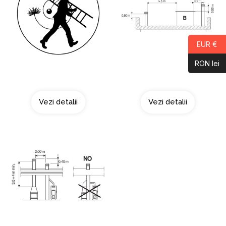
EUR €
RON lei
Curatarea cosului
Acoperis tip terasa
Vezi detalii
Vezi detalii