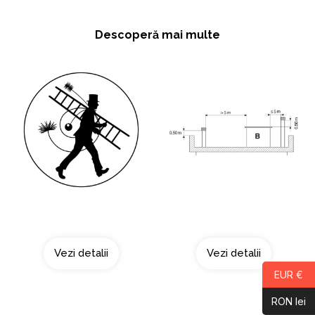
Descoperă mai multe
Curatarea cosului
Acoperis tip terasa
Vezi detalii
Vezi detalii
EUR €
RON lei