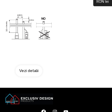
RON lei
Doua surse de fum
Vezi detalii