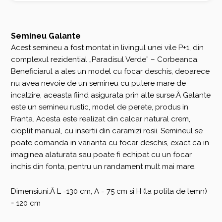
Semineu Galante
Acest semineu a fost montat in livingul unei vile P+1, din
complexul rezidential „Paradisul Verde” – Corbeanca.
Beneficiarul a ales un model cu focar deschis, deoarece
nu avea nevoie de un semineu cu putere mare de
incalzire, aceasta fiind asigurata prin alte surse.Â Galante
este un semineu rustic, model de perete, produs in
Franta. Acesta este realizat din calcar natural crem,
cioplit manual, cu insertii din caramizi rosii. Semineul se
poate comanda in varianta cu focar deschis, exact ca in
imaginea alaturata sau poate fi echipat cu un focar
inchis din fonta, pentru un randament mult mai mare.
Dimensiuni:Â L =130 cm, A = 75 cm si H (la polita de lemn)
= 120 cm