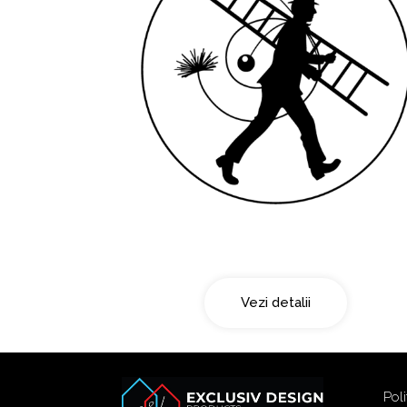
Curatarea cosului
Vezi detalii
Poli