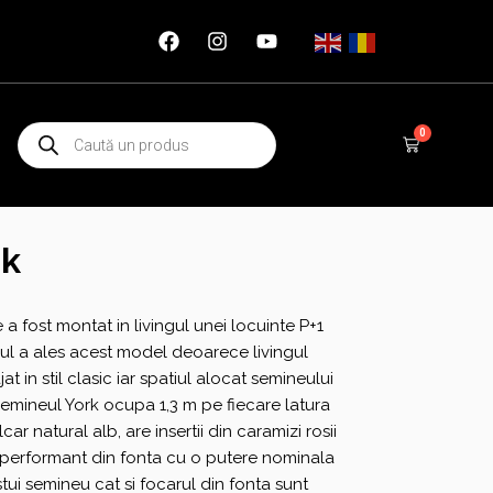
Products
0
Cart
search
rk
a fost montat in livingul unei locuinte P+1
arul a ales acest model deoarece livingul
t in stil clasic iar spatiul alocat semineului
emineul York ocupa 1,3 m pe fiecare latura
car natural alb, are insertii din caramizi rosii
r performant din fonta cu o putere nominala
stui semineu cat si focarul din fonta sunt