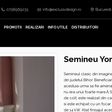
0758969235
info@exclusivdesign.ro
Bucuresti
E
PROMOTII
REALIZARI
INFO UTILE
DISTRIBUITORI
Semineu Yo
Semineul clasic din imagine 
din judetul Bihor. Benefici
acestuia urma sa fie amenaja
nu era unul foarte mare.Â S
de colt, este realizat din cal
si este echipat cu un foca
de 14 kW. Atat finisajul ace