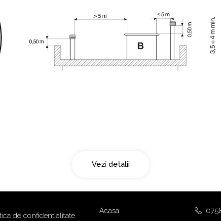
Acoperis tip terasa
Vezi detalii
Acasa
075
tica de confidentialitate