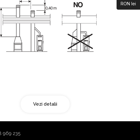
RON lei
Doua surse de fum
Vezi detalii
8 969 235