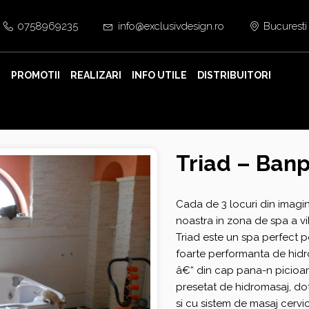
0758969235
info@exclusivdesign.ro
Bucuresti
E
PROMOTII
REALIZARI
INFO UTILE
DISTRIBUITORI
Triad – Ban
Cada de 3 locuri din imagi
noastra in zona de spa a vi
Triad este un spa perfect 
foarte performanta de hidro
â€“ din cap pana-n picioar
presetat de hidromasaj, dot
si cu sistem de masaj cervic