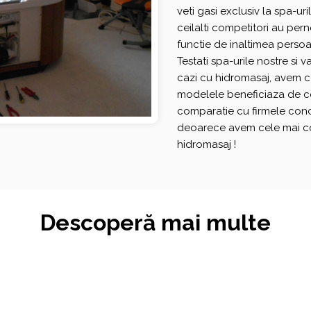
veti gasi exclusiv la spa-u
ceilalti competitori au per
functie de inaltimea perso
Testati spa-urile nostre s
cazi cu hidromasaj, avem ce
modelele beneficiaza de ce
comparatie cu firmele conc
deoarece avem cele mai co
hidromasaj !
Descoperă mai multe