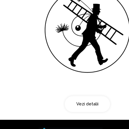
Curatarea cosului
Vezi detalii