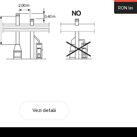
RON lei
Doua surse de fum
Vezi detalii