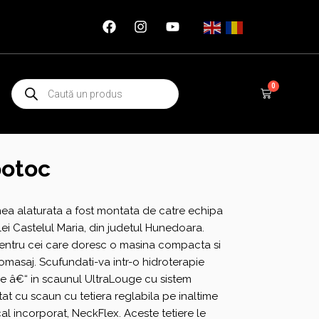
Products
0
Cart
search
potoc
nea alaturata a fost montata de catre echipa
lei Castelul Maria, din judetul Hunedoara.
pentru cei care doresc o masina compacta si
masaj. Scufundati-va intr-o hidroterapie
e â€“ in scaunul UltraLouge cu sistem
at cu scaun cu tetiera reglabila pe inaltime
al incorporat, NeckFlex. Aceste tetiere le