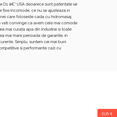
rile D1 â€“ USA deoarece sunt patentate iar
ne fixe incomode, ce nu se ajusteaza in
anei care foloseste cada cu hidromasaj.
i va veti convinge ca avem cele mai comode
a mai curata apa din industrie si toate
a mai mare perioada de garantie, in
urente. Simplu, suntem cei mai buni
mpetitive si performante cazi cu
EUR €