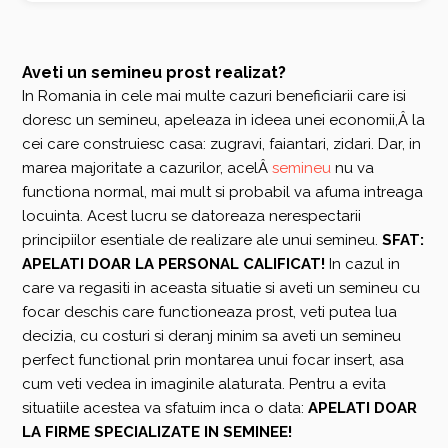
Aveti un semineu prost realizat?
In Romania in cele mai multe cazuri beneficiarii care isi
doresc un semineu, apeleaza in ideea unei economii,Â la
cei care construiesc casa: zugravi, faiantari, zidari. Dar, in
marea majoritate a cazurilor, acelÂ
semineu
nu va
functiona normal, mai mult si probabil va afuma intreaga
locuinta. Acest lucru se datoreaza nerespectarii
principiilor esentiale de realizare ale unui semineu.
SFAT:
APELATI DOAR LA PERSONAL CALIFICAT!
In cazul in
care va regasiti in aceasta situatie si aveti un semineu cu
focar deschis care functioneaza prost, veti putea lua
decizia, cu costuri si deranj minim sa aveti un semineu
perfect functional prin montarea unui focar insert, asa
cum veti vedea in imaginile alaturata. Pentru a evita
situatiile acestea va sfatuim inca o data:
APELATI DOAR
LA FIRME SPECIALIZATE IN SEMINEE!