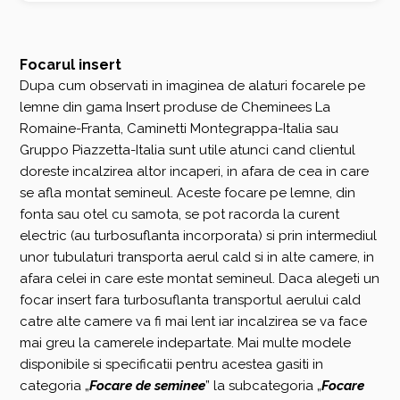
Focarul insert
Dupa cum observati in imaginea de alaturi focarele pe
lemne din gama Insert produse de Cheminees La
Romaine-Franta, Caminetti Montegrappa-Italia sau
Gruppo Piazzetta-Italia sunt utile atunci cand clientul
doreste incalzirea altor incaperi, in afara de cea in care
se afla montat semineul. Aceste focare pe lemne, din
fonta sau otel cu samota, se pot racorda la curent
electric (au turbosuflanta incorporata) si prin intermediul
unor tubulaturi transporta aerul cald si in alte camere, in
afara celei in care este montat semineul. Daca alegeti un
focar insert fara turbosuflanta transportul aerului cald
catre alte camere va fi mai lent iar incalzirea se va face
mai greu la camerele indepartate. Mai multe modele
disponibile si specificatii pentru acestea gasiti in
categoria „
Focare de seminee
” la subcategoria „
Focare