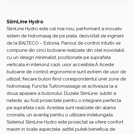
SlimLine Hydro
SlimLine Hydro este cel mai nou, performant si inovativ
sistem de hidromasaj de pe piata, dezvoltat de inginerii
de la BALTECO – Estonia. Panoul de control intuitiv se
compune din cinci butoane realizate din otel inoxidabil,
cu un design minimalist, pozitionate pe suprafata
verticala in interiorul cazii, usor accesibile.Â Aceste
butoane de control ergonomice sunt extrem de usor de
utilizat, fiecare buton fiind corespondentul unei zone de
hidromasaj. Functia Turbomassage se activeaza la a
doua apasare a butonului. Duzele SlimLine, subtiri si
netede, au fost proiectate pentru o integrare perfecta
pe suprafata cazii. Acestea sunt realizate din alama
cromata, un avantaj pentru o utilizare indelungata.
Sistemul SlimLine Hydro este proiectat sa ofere confort
maxim in toate aspectele, astfel puteti beneficia de