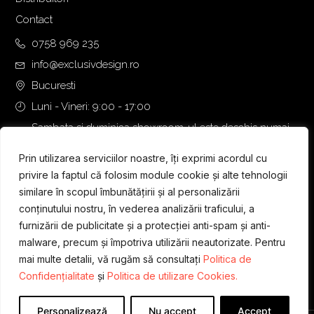
Contact
0758 969 235
info@exclusivdesign.ro
Bucuresti
Luni - Vineri: 9:00 - 17:00
Sambata si duminica showroom-ul este deschis numai
daca intalnirea se programeaza telefonic cu o zi inainte.
Prin utilizarea serviciilor noastre, îți exprimi acordul cu
privire la faptul că folosim module cookie și alte tehnologii
similare în scopul îmbunătățirii și al personalizării
conținutului nostru, în vederea analizării traficului, a
furnizării de publicitate și a protecției anti-spam și anti-
malware, precum și împotriva utilizării neautorizate. Pentru
mai multe detalii, vă rugăm să consultați
Politica de
Confidențialitate
și
Politica de utilizare Cookies.
Personalizează
Nu accept
Accept