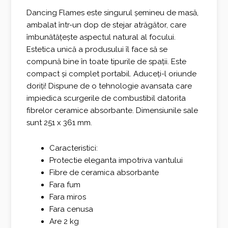
fost:
345,00 €.
Dancing Flames este singurul șemineu de masă,
ambalat într-un dop de stejar atrăgător, care
400,00 €.
îmbunătățește aspectul natural al focului.
Estetica unică a produsului îl face să se
compună bine în toate tipurile de spații. Este
compact și complet portabil. Aduceți-l oriunde
doriți! Dispune de o tehnologie avansata care
impiedica scurgerile de combustibil datorita
fibrelor ceramice absorbante. Dimensiunile sale
sunt 251 x 361 mm.
Caracteristici:
Protectie eleganta impotriva vantului
Fibre de ceramica absorbante
Fara fum
Fara miros
Fara cenusa
Are 2 kg