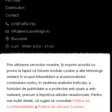
Info Utile
Distribuitori
Contact
0758 969 235
info@exclusivdesign.ro
Bucuresti
Luni - Vineri: 9:00 - 17:00
Sambata si duminica showroom-ul este deschis numai
daca intalnirea se programeaza telefonic cu o zi inainte.
Prin utilizarea serviciilor noastre, îți exprimi acordul cu
privire la faptul că folosim module cookie și alte tehnologii
similare în scopul îmbunătățirii și al personalizării
conținutului nostru, în vederea analizării traficului, a
furnizării de publicitate și a protecției anti-spam și anti-
malware, precum și împotriva utilizării neautorizate. Pentru
mai multe detalii, vă rugăm să consultați
Politica de
Confidențialitate
și
Politica de utilizare Cookies.