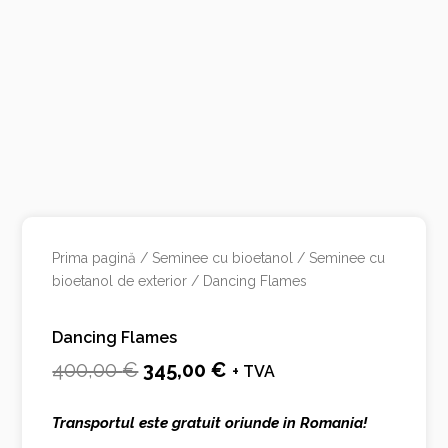
Prima pagină
/
Seminee cu bioetanol
/
Seminee cu
bioetanol de exterior
/ Dancing Flames
Dancing Flames
Prețul
Prețul
400,00
€
345,00
€
+ TVA
inițial
curent
Transportul este gratuit oriunde in Romania!
a
este: