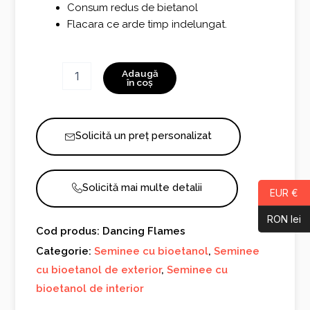
Consum redus de bietanol
Flacara ce arde timp indelungat.
Cantitate
Adaugă
Dancing
în coș
Flames
Solicită un preț personalizat
Solicită mai multe detalii
EUR €
RON lei
Cod produs: Dancing Flames
Categorie:
Seminee cu bioetanol
,
Seminee
cu bioetanol de exterior
,
Seminee cu
bioetanol de interior