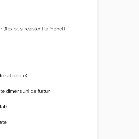
flexibil și rezistent la îngheț)
le selectate)
ite dimensiuni de furtun
tal)
tate