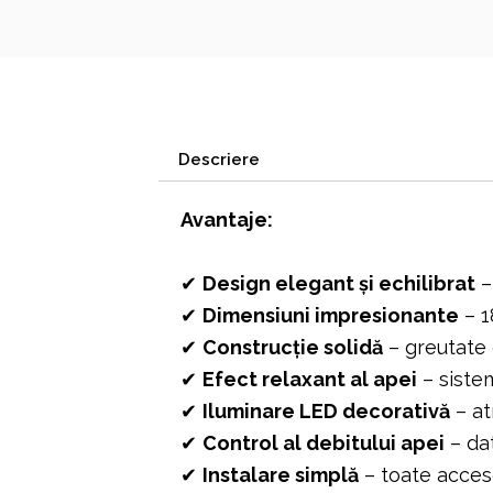
Descriere
Avantaje:
✔
Design elegant și echilibrat
–
✔
Dimensiuni impresionante
– 1
✔
Construcție solidă
– greutate d
✔
Efect relaxant al apei
– sistem
✔
Iluminare LED decorativă
– at
✔
Control al debitului apei
– dat
✔
Instalare simplă
– toate acceso