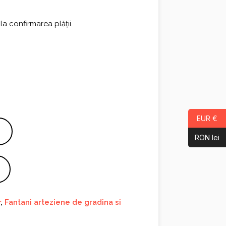
la confirmarea plății.
EUR €
RON lei
r
,
Fantani arteziene de gradina si