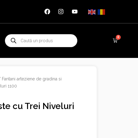
Products
0
Cart
search
/
Fantani arteziene de gradina si
luri 1100
te cu Trei Niveluri