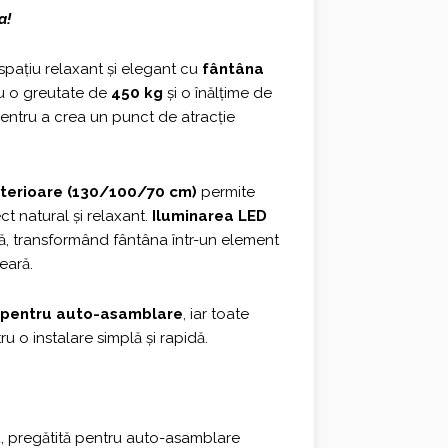
a!
0 €.
spațiu relaxant și elegant cu
fântâna
 o greutate de
450 kg
și o înălțime de
pentru a crea un punct de atracție
interioare (130/100/70 cm)
permite
t natural și relaxant.
Iluminarea LED
, transformând fântâna într-un element
eară.
 pentru auto-asamblare
, iar toate
u o instalare simplă și rapidă.
ă
, pregătită pentru auto-asamblare