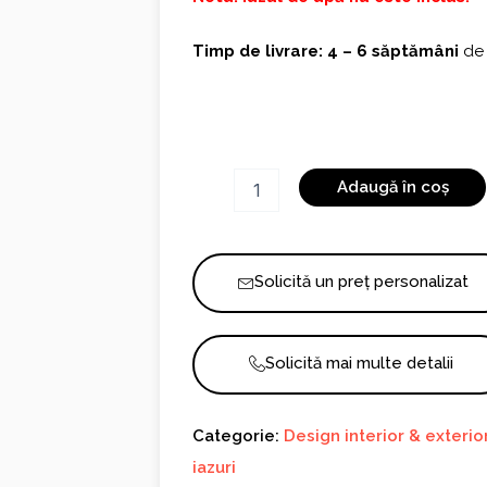
Timp de livrare: 4 – 6 săptămâni
de 
Cantitate
Adaugă în coș
Fantana
Baiat
cu
peste
Solicită un preț personalizat
cu
Trei
Niveluri
1100
Solicită mai multe detalii
Categorie:
Design interior & exterio
iazuri