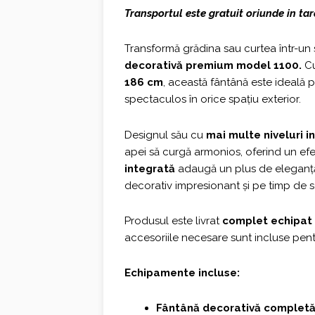
Transportul este gratuit oriunde in tar
a
este:
fost:
1.279,0
Transformă grădina sau curtea într-un 
decorativă premium model 1100.
Cu
1.410,00 €.
186 cm
, această fântână este ideală 
spectaculos în orice spațiu exterior.
Designul său cu
mai multe niveluri 
apei să curgă armonios, oferind un efec
integrată
adaugă un plus de eleganță
decorativ impresionant și pe timp de s
Produsul este livrat
complet echipat
accesoriile necesare sunt incluse pentr
Echipamente incluse:
Fântână decorativă complet