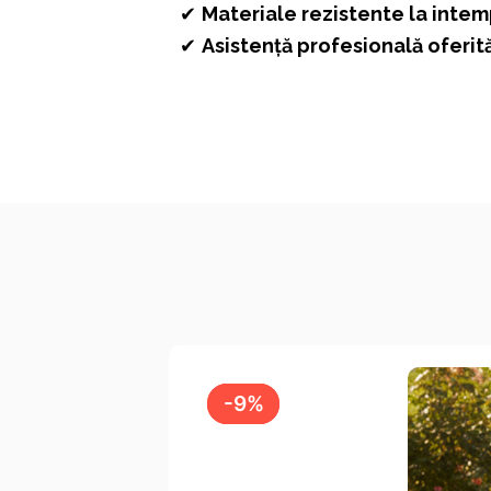
✔
Materiale rezistente la intem
✔
Asistență profesională oferi
-9%
-9%