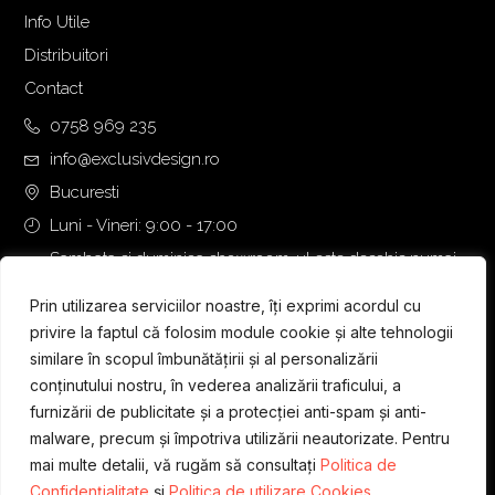
.
7
Info Utile
4
9
Distribuitori
1
,
Contact
0
0
,
0
0758 969 235
0
info@exclusivdesign.ro
0
€
Bucuresti
.
Luni - Vineri: 9:00 - 17:00
€
.
Sambata si duminica showroom-ul este deschis numai
daca intalnirea se programeaza telefonic cu o zi inainte.
Prin utilizarea serviciilor noastre, îți exprimi acordul cu
privire la faptul că folosim module cookie și alte tehnologii
similare în scopul îmbunătățirii și al personalizării
conținutului nostru, în vederea analizării traficului, a
furnizării de publicitate și a protecției anti-spam și anti-
malware, precum și împotriva utilizării neautorizate. Pentru
mai multe detalii, vă rugăm să consultați
Politica de
Confidențialitate
și
Politica de utilizare Cookies.