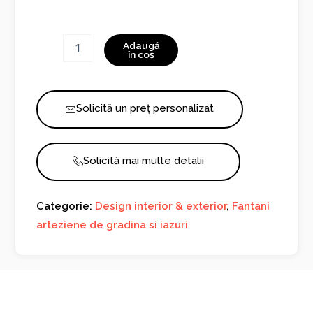
Cantitate
Adaugă
Fantana
în coș
cu
porumbei
cu
Solicită un preț personalizat
Doua
Niveluri
1094
Solicită mai multe detalii
Categorie:
Design interior & exterior
,
Fantani
arteziene de gradina si iazuri