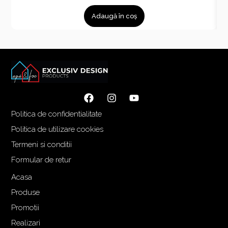
r
r
Adaugă în coș
e
e
ț
ț
u
u
l
l
i
c
n
u
i
r
ț
e
Politica de confidentialitate
i
n
a
t
Politica de utilizare cookies
l
e
Termeni si conditii
a
s
Formular de retur
f
t
o
e
Acasa
s
:
Produse
t
1
Promotii
:
.
Realizari
1
2