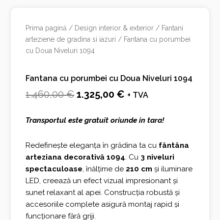
Prima pagină
/
Design interior & exterior
/
Fantani
arteziene de gradina si iazuri
/ Fantana cu porumbei
cu Doua Niveluri 1094
Fantana cu porumbei cu Doua Niveluri 1094
Prețul
Prețul
1.460,00
€
1.325,00
€
+ TVA
inițial
curent
Transportul este gratuit oriunde in tara!
a
este:
fost:
1.325,00 €.
Redefinește eleganța în grădina ta cu
fântâna
arteziana decorativă 1094
. Cu
3 niveluri
1.460,00 €.
spectaculoase
, înălțime de
210 cm
și iluminare
LED, creează un efect vizual impresionant și
sunet relaxant al apei. Construcția robustă și
accesoriile complete asigură montaj rapid și
funcționare fără griji.