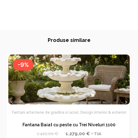
Produse similare
-9%
-9%
Fantani arteziene de gradina si iazuri
,
Design interior & exterior
F
Fantana Baiat cu peste cu Trei Niveluri 1100
P
P
1.410,00
€
1.279,00
€
+ TVA