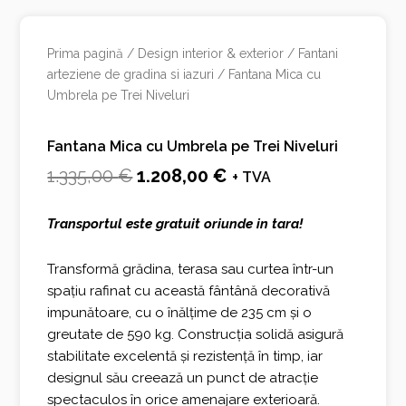
Prima pagină
/
Design interior & exterior
/
Fantani
arteziene de gradina si iazuri
/ Fantana Mica cu
Umbrela pe Trei Niveluri
Fantana Mica cu Umbrela pe Trei Niveluri
Prețul
Prețul
1.335,00
€
1.208,00
€
+ TVA
inițial
curent
Transportul este gratuit oriunde in tara!
a
este:
fost:
1.208,00 €.
Transformă grădina, terasa sau curtea într-un
spațiu rafinat cu această fântână decorativă
1.335,00 €.
impunătoare, cu o înălțime de 235 cm și o
greutate de 590 kg. Construcția solidă asigură
stabilitate excelentă și rezistență în timp, iar
designul său creează un punct de atracție
spectaculos în orice amenajare exterioară.