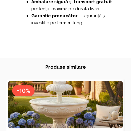
Ambalare sigură și transport gratuit
–
protecție maximă pe durata livrării.
Garanție producător
– siguranță și
investiție pe termen lung.
Produse similare
-10%
-10%