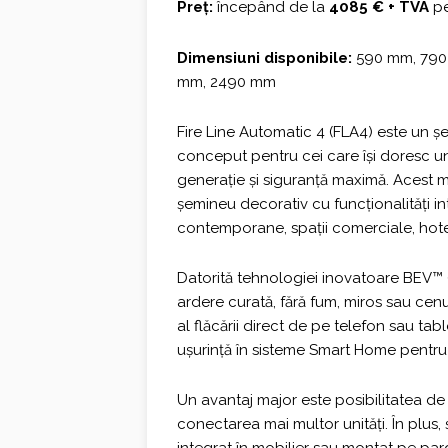
Preț:
începând de la
4085 € + TVA
pe
Dimensiuni disponibile:
590 mm, 790
mm, 2490 mm
Fire Line Automatic 4 (FLA4) este un ș
conceput pentru cei care își doresc u
generație și siguranță maximă. Acest
șemineu decorativ cu funcționalități int
contemporane, spații comerciale, hotel
Datorită tehnologiei inovatoare BEV™ 
ardere curată, fără fum, miros sau cen
al flăcării direct de pe telefon sau table
ușurință în sisteme Smart Home pentru 
Un avantaj major este posibilitatea de 
conectarea mai multor unități. În plus, 