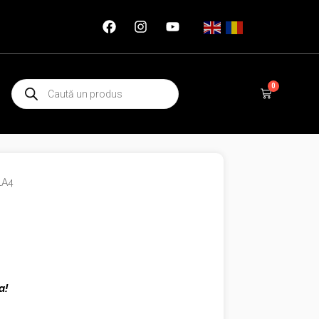
Products
0
Cart
search
LA4
a!