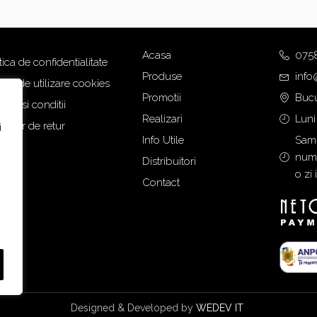
n
u
i
r
ț
e
Acasa
075
tica de confidentialitate
i
n
Produse
info
a
t
tica de utilizare cookies
Promotii
Bucu
l
e
eni si conditii
a
s
Realizari
Luni
mular de retur
i
f
t
Info Utile
Samb
o
e
numa
Distribuitori
s
:
o zi 
Contact
t
2
:
.
2
5
.
0
7
5
8
,
5
0
,
0
Designed & Developed by
WEDEV IT