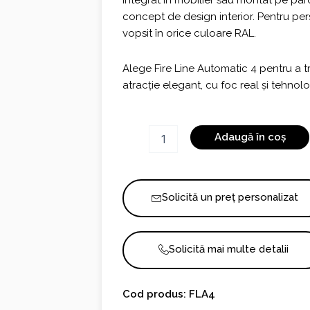
integrat în mobilier sau montat pe pa
concept de design interior. Pentru pe
vopsit în orice culoare RAL.
Alege Fire Line Automatic 4 pentru a t
atracție elegant, cu foc real și tehnolo
Cantitate
Adaugă în coș
FLA4
Solicită un preț personalizat
Solicită mai multe detalii
Cod produs: FLA4