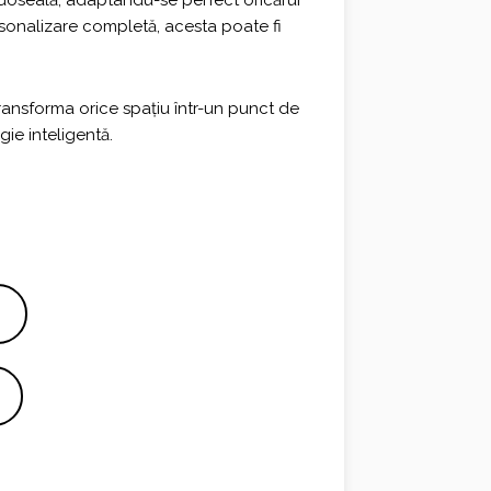
rdoseală, adaptându-se perfect oricărui
rsonalizare completă, acesta poate fi
ransforma orice spațiu într-un punct de
gie inteligentă.