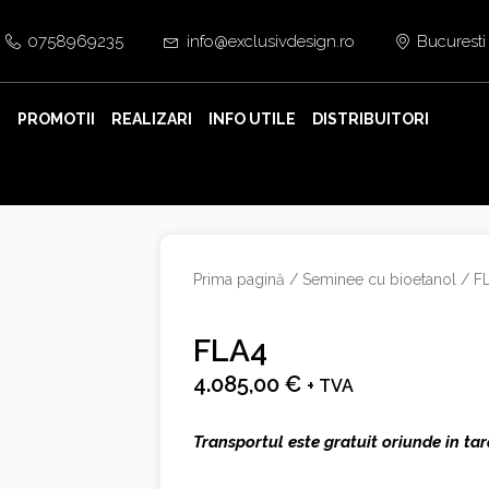
0758969235
info@exclusivdesign.ro
Bucuresti
E
PROMOTII
REALIZARI
INFO UTILE
DISTRIBUITORI
Prima pagină
/
Seminee cu bioetanol
/ F
FLA4
4.085,00
€
+ TVA
Transportul este gratuit oriunde in tar