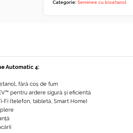
Categorie:
Seminee cu bioetanol
ine Automatic 4:
tanol, fără coș de fum
V™ pentru ardere sigură și eficientă
Wi-Fi (telefon, tabletă, Smart Home)
plere
anță
cării