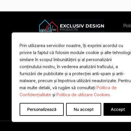
Poli
Poli
Term
Prin utilizarea serviciilor noastre, îți exprimi acordul cu
For
privire la faptul că folosim module cookie și alte tehnologi
similare în scopul îmbunătățirii și al personalizării
conținutului nostru, în vederea analizării traficului, a
furnizării de publicitate și a protecției anti-spam și anti-
malware, precum și împotriva utilizării neautorizate. Pentru
mai multe detalii, vă rugăm să consultați
Politica de
Confidențialitate
și
Politica de utilizare Cookies.
Personalizează
Nu accept
Accept