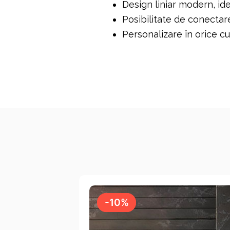
Design liniar modern, i
Posibilitate de conectar
Personalizare în orice c
-10%
-10%