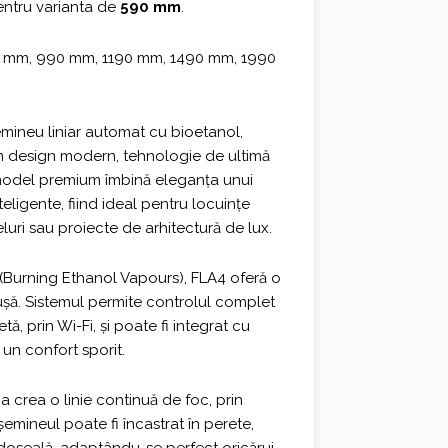
ntru varianta de
590 mm
.
 mm, 990 mm, 1190 mm, 1490 mm, 1990
emineu liniar automat cu bioetanol,
n design modern, tehnologie de ultimă
 model premium îmbină eleganța unui
eligente, fiind ideal pentru locuințe
uri sau proiecte de arhitectură de lux.
(Burning Ethanol Vapours), FLA4 oferă o
ușă. Sistemul permite controlul complet
tă, prin Wi-Fi, și poate fi integrat cu
un confort sporit.
a crea o linie continuă de foc, prin
șemineul poate fi încastrat în perete,