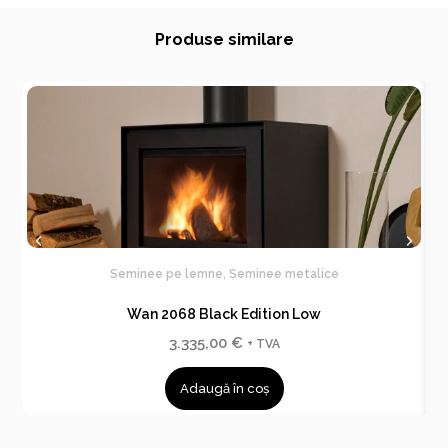
Produse similare
Seminee pe lemne
,
Seminee metalice
Wan 2068 Black Edition Low
3.335,00
€
+ TVA
Adaugă în coș