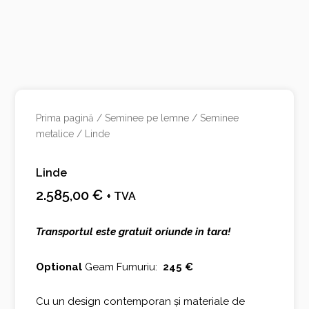
Prima pagină
/
Seminee pe lemne
/
Seminee
metalice
/ Linde
Linde
2.585,00
€
+ TVA
Transportul este gratuit oriunde in tara!
Optional
Geam Fumuriu:
245 €
Cu un design contemporan și materiale de