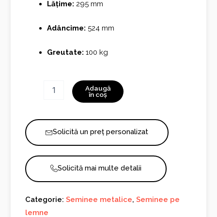
Lățime:
295 mm
Adâncime:
524 mm
Greutate:
100 kg
Cantitate
Adaugă
Linde
în coș
Solicită un preț personalizat
Solicită mai multe detalii
Categorie:
Seminee metalice
,
Seminee pe
lemne