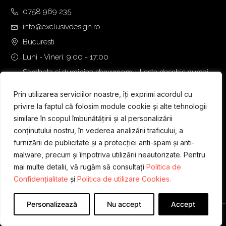
0758 969 235
info@exclusivdesign.ro
Bucuresti
Luni - Vineri: 9:00 - 17:00
Sambata si duminica showroom-ul este deschis numai
daca intalnirea se programeaza telefonic cu o zi inainte.
Prin utilizarea serviciilor noastre, îți exprimi acordul cu
privire la faptul că folosim module cookie și alte tehnologii
similare în scopul îmbunătățirii și al personalizării
conținutului nostru, în vederea analizării traficului, a
furnizării de publicitate și a protecției anti-spam și anti-
malware, precum și împotriva utilizării neautorizate. Pentru
mai multe detalii, vă rugăm să consultați
Politica de
Confidențialitate
și
Politica de utilizare Cookies.
Personalizează
Nu accept
Accept
Designed & Developed by
WEDEV IT