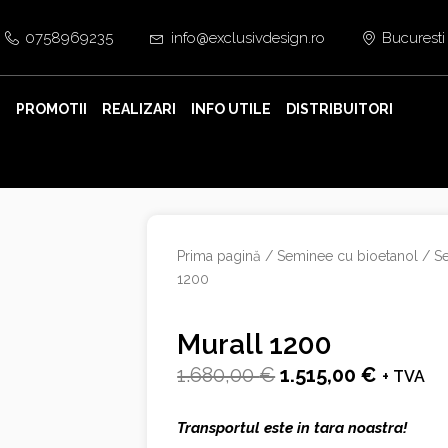
0758969235
info@exclusivdesign.ro
Bucuresti
E
PROMOTII
REALIZARI
INFO UTILE
DISTRIBUITORI
Prima pagină
/
Seminee cu bioetanol
/
Se
1200
Murall 1200
Prețul
Prețul
1.680,00
€
1.515,00
€
+ TVA
inițial
curent
Transportul este in tara noastra!
a
este: