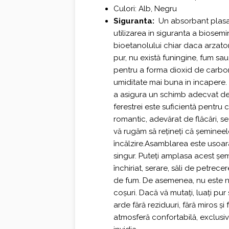
Culori: Alb, Negru
Siguranta:
Un absorbant plasat
utilizarea in siguranta a biosemi
bioetanolului chiar daca arzato
pur, nu există funingine, fum sau
pentru a forma dioxid de carbon
umiditate mai buna in incapere. 
a asigura un schimb adecvat de 
ferestrei este suficientă pentr
romantic, adevărat de flăcări, s
vă rugăm să rețineți că șeminee
încălzire.Asamblarea este usoara
singur. Puteți amplasa acest șe
închiriat, serare, săli de petrec
de fum. De asemenea, nu este n
coșuri. Dacă vă mutați, luați pur
arde fără reziduuri, fără miros ș
atmosferă confortabilă, exclusivi