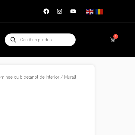
Products
0
Cart
search
minee cu bioetanol de interior
/ Murall