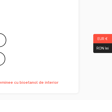
EUR €
RON lei
eminee cu bioetanol de interior