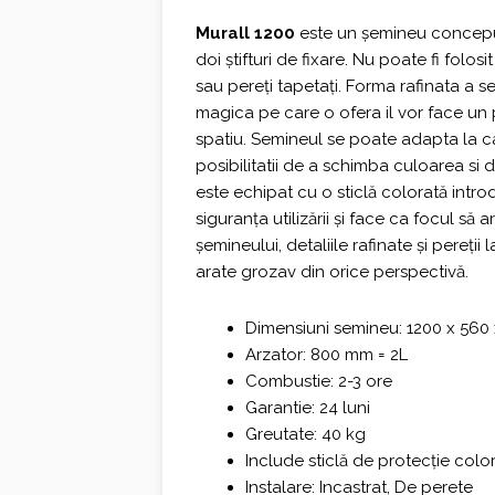
fost:
1.515,00
Murall 1200
este un șemineu conceput
doi știfturi de fixare. Nu poate fi folos
1.680,00 €.
sau pereți tapetați. Forma rafinata a s
magica pe care o ofera il vor face un 
spatiu. Semineul se poate adapta la car
posibilitatii de a schimba culoarea si 
este echipat cu o sticlă colorată intr
siguranța utilizării și face ca focul să 
șemineului, detaliile rafinate și pereții
arate grozav din orice perspectivă.
Dimensiuni semineu: 1200 x 560
Arzator: 800 mm = 2L
Combustie: 2-3 ore
Garantie: 24 luni
Greutate: 40 kg
Include sticlă de protecție col
Instalare: Incastrat, De perete