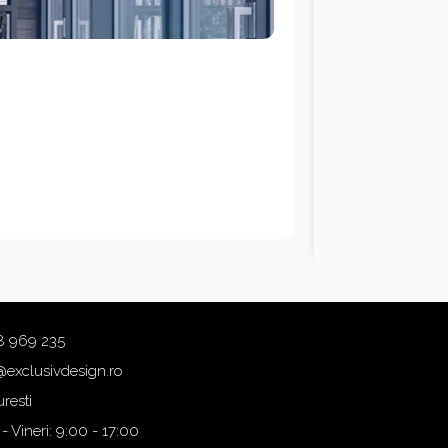
8 969 235
@exclusivdesign.ro
resti
 - Vineri: 9:00 - 17:00