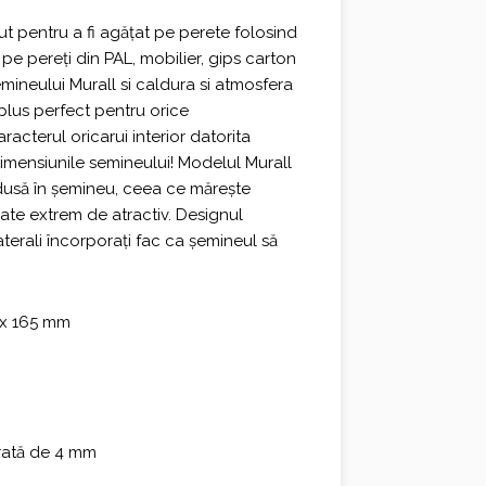
 €.
 pentru a fi agățat pe perete folosind
it pe pereți din PAL, mobilier, gips carton
emineului Murall si caldura si atmosfera
plus perfect pentru orice
acterul oricarui interior datorita
dimensiunile semineului! Modelul Murall
odusă în șemineu, ceea ce mărește
arate extrem de atractiv. Designul
 laterali încorporați fac ca șemineul să
 x 165 mm
orată de 4 mm