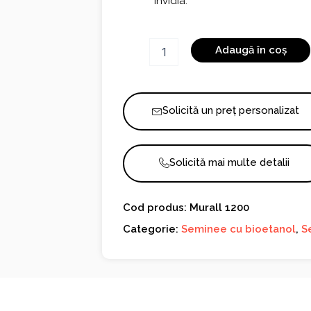
invidia.
Cantitate
Adaugă în coș
Murall
1200
Solicită un preț personalizat
Solicită mai multe detalii
Cod produs: Murall 1200
Categorie:
Seminee cu bioetanol
,
S