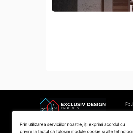
Poli
Poli
Term
Prin utilizarea serviciilor noastre, îți exprimi acordul cu
For
privire la faptul că folosim module cookie și alte tehnologi