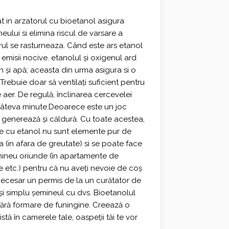
 in arzatorul cu bioetanol asigura
neului si elimina riscul de varsare a
rul se rasturneaza. Când este ars etanol
 emisii nocive. etanolul și oxigenul ard
 și apă; aceasta din urma asigura si o
Trebuie doar să ventilați suficient pentru
aer. De regulă, înclinarea cercevelei
u câteva minute.Deoarece este un joc
e generează și căldură. Cu toate acestea,
le cu etanol nu sunt elemente pur de
 (in afara de greutate) si se poate face
mineu oriunde (în apartamente de
ere etc.) pentru că nu aveți nevoie de coș
ecesar un permis de la un curătator de
 și simplu șemineul cu dvs. Bioetanolul
i fără formare de funingine. Creează o
stă în camerele tale, oaspeții tăi te vor