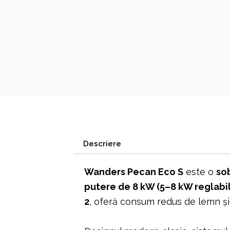
Descriere
Wanders Pecan Eco S
este o
so
putere de 8 kW (5–8 kW reglabil
2
, oferă consum redus de lemn și 