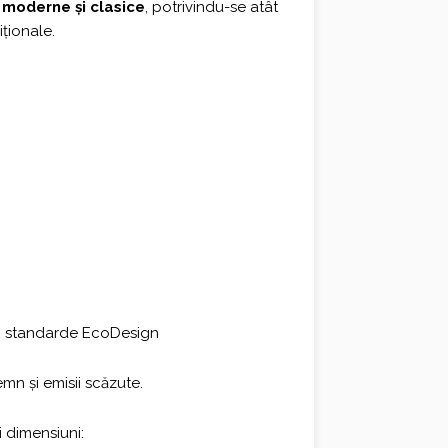
e
moderne și clasice
, potrivindu-se atât
iționale.
și standarde EcoDesign
n și emisii scăzute.
i dimensiuni: