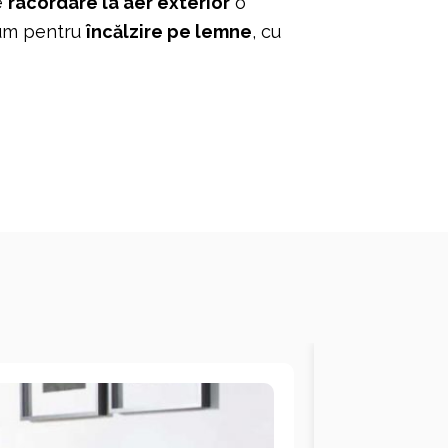
e
racordare la aer exterior
o
mium pentru
încălzire pe lemne
, cu