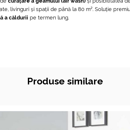
l de
curățare a geamului (air wash)
și posibilitatea d
e, livinguri și spații de până la 80 m². Soluție pre
ă a căldurii
pe termen lung.
Produse similare