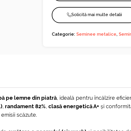
Solicită mai multe detalii
Categorie:
Seminee metalice
,
Semi
bă pe lemne din piatră
, ideală pentru încălzire efici
)
,
randament 82%
,
clasă energetică A+
și conformi
emisii scăzute.