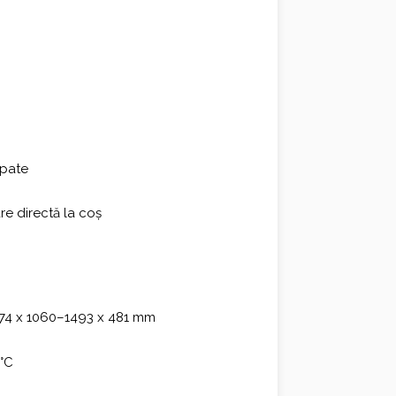
spate
e directă la coș
74 x 1060–1493 x 481 mm
°C