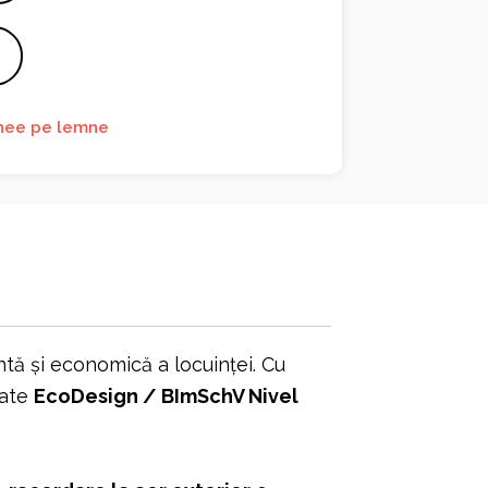
nee pe lemne
entă și economică a locuinței. Cu
tate
EcoDesign / BImSchV Nivel