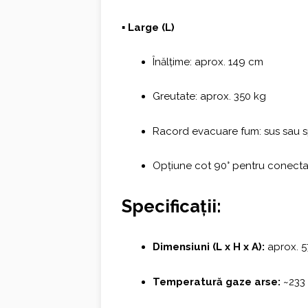
▪ Large (L)
Înălțime: aprox. 149 cm
Greutate: aprox. 350 kg
Racord evacuare fum: sus sau 
Opțiune cot 90° pentru conectar
Specificații:
Dimensiuni (L x H x A):
aprox. 5
Temperatură gaze arse:
~233 