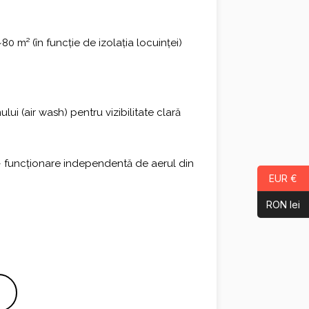
s
80 m² (în funcție de izolația locuinței)
ui (air wash) pentru vizibilitate clară
– funcționare independentă de aerul din
EUR €
RON lei