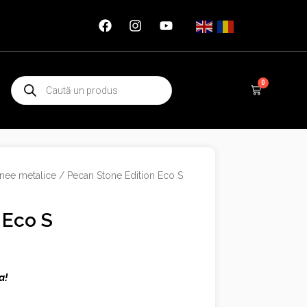
Products
0
Cart
search
nee metalice
/ Pecan Stone Edition Eco S
 Eco S
a!