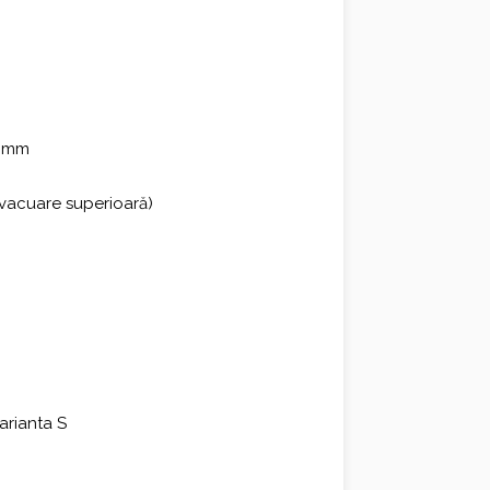
0 mm
vacuare superioară)
varianta S