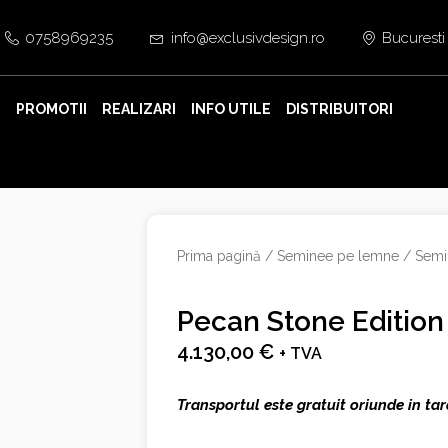
0758969235
info@exclusivdesign.ro
Bucuresti
E
PROMOTII
REALIZARI
INFO UTILE
DISTRIBUITORI
Prima pagină
/
Seminee pe lemne
/
Semi
Pecan Stone Edition
4.130,00
€
+ TVA
Transportul este gratuit oriunde in tar