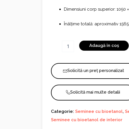
Dimensiuni corp superior: 1050
Înălțime totală: aproximativ 15
Cantitate
Adaugă în coș
Semineu
cu
bioetanol
Glass
Solicită un preț personalizat
Solicită mai multe detalii
Categorie:
Seminee cu bioetanol
,
S
Seminee cu bioetanol de interior