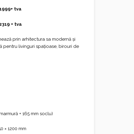
1999+ tva
2319 + tva
ează prin arhitectura sa modernă și
ă pentru livinguri spațioase, birouri de
 marmură + 165 mm soclu)
650 × 1200 mm