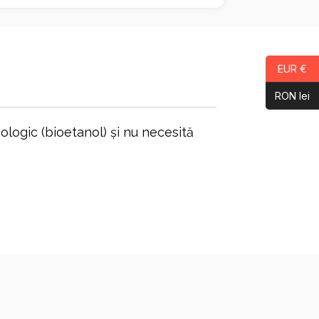
EUR €
RON lei
logic (bioetanol) și nu necesită