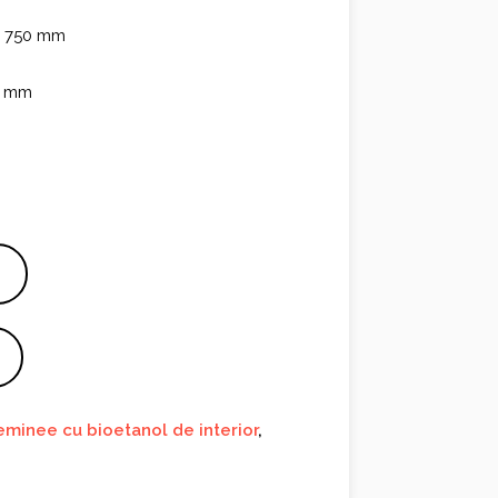
 × 750 mm
65 mm
eminee cu bioetanol de interior
,