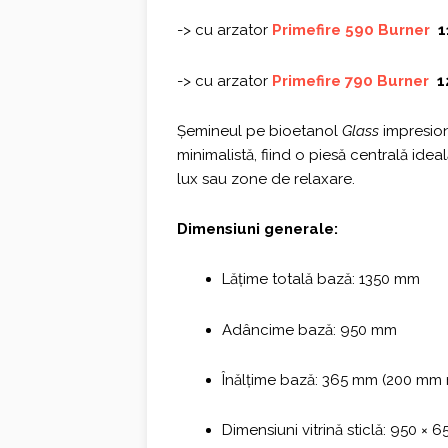
-> cu arzator
Primefire 590 Burner
1
-> cu arzator
Primefire 790 Burner
1
Șemineul pe bioetanol
Glass
impresion
minimalistă, fiind o piesă centrală ideal
lux sau zone de relaxare.
Dimensiuni generale:
Lățime totală bază: 1350 mm
Adâncime bază: 950 mm
Înălțime bază: 365 mm (200 mm
Dimensiuni vitrină sticlă: 950 × 