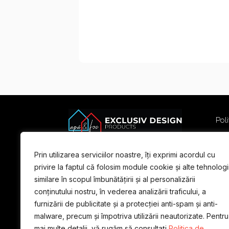
Poli
Poli
Term
Prin utilizarea serviciilor noastre, îți exprimi acordul cu
For
privire la faptul că folosim module cookie și alte tehnologi
similare în scopul îmbunătățirii și al personalizării
conținutului nostru, în vederea analizării traficului, a
furnizării de publicitate și a protecției anti-spam și anti-
malware, precum și împotriva utilizării neautorizate. Pentru
mai multe detalii, vă rugăm să consultați
Politica de