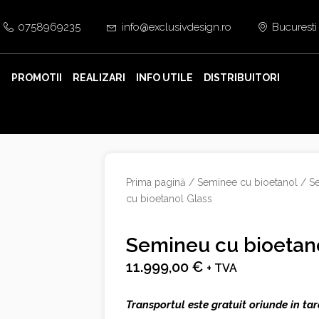
0758969235
info@exclusivdesign.ro
Bucuresti
E
PROMOTII
REALIZARI
INFO UTILE
DISTRIBUITORI
Prima pagină
/
Seminee cu bioetanol
/
Se
cu bioetanol Glass
Semineu cu bioetan
11.999,00
€
+ TVA
Transportul este gratuit oriunde in tar