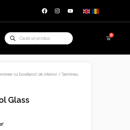
Products
0
Cart
search
minee cu bioetanol de interior
/ Semineu
ol Glass
a!