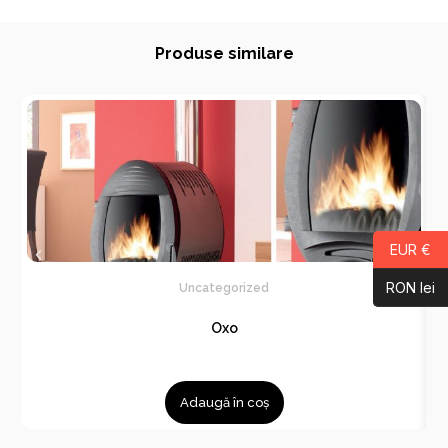
Produse similare
EUR €
RON lei
Uncategorized
Oxo
Adaugă în coș