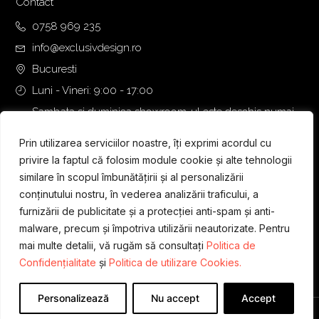
Contact
0758 969 235
info@exclusivdesign.ro
Bucuresti
Luni - Vineri: 9:00 - 17:00
Sambata si duminica showroom-ul este deschis numai
daca intalnirea se programeaza telefonic cu o zi inainte.
Prin utilizarea serviciilor noastre, îți exprimi acordul cu
privire la faptul că folosim module cookie și alte tehnologii
similare în scopul îmbunătățirii și al personalizării
conținutului nostru, în vederea analizării traficului, a
furnizării de publicitate și a protecției anti-spam și anti-
malware, precum și împotriva utilizării neautorizate. Pentru
mai multe detalii, vă rugăm să consultați
Politica de
Confidențialitate
și
Politica de utilizare Cookies.
Personalizează
Nu accept
Accept
Designed & Developed by
WEDEV IT