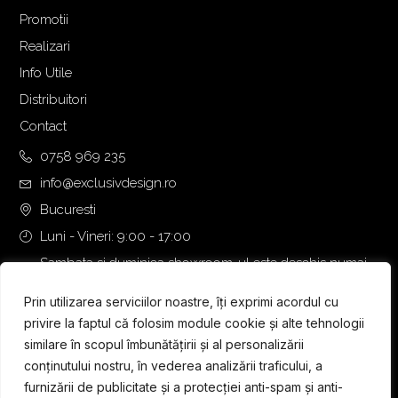
Promotii
Realizari
Info Utile
Distribuitori
Contact
0758 969 235
info@exclusivdesign.ro
Bucuresti
Luni - Vineri: 9:00 - 17:00
Sambata si duminica showroom-ul este deschis numai
daca intalnirea se programeaza telefonic cu o zi inainte.
Prin utilizarea serviciilor noastre, îți exprimi acordul cu
privire la faptul că folosim module cookie și alte tehnologii
similare în scopul îmbunătățirii și al personalizării
conținutului nostru, în vederea analizării traficului, a
furnizării de publicitate și a protecției anti-spam și anti-