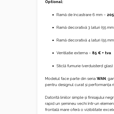
Optional:
Ramă de încastrare 6 mm –
205
Ramă decorativă 3 laturi (55 mm
Ramă decorativă 4 laturi (55 m
Ventilatie externa –
85 € + tva
Sticlă fumurie (verduisterd glas)
Modelul face parte din seria
WAN
, ga
pentru designul curat și performanța ri
Datorită liniilor simple și finisajului n
rapid un șemineu vechi într-un element 
frontală mare oferă o vizibilitate excel