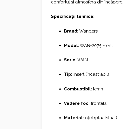
confortul și atmosfera din încăpere.
Specificații tehnice:
Brand:
Wanders
Model:
WAN-2075 Front
Serie:
WAN
Tip:
insert (încastrabil)
Combustibil:
lemn
Vedere foc:
frontală
Material:
oțel (plaatstaal)