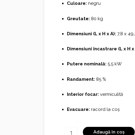
Culoare:
negru
Greutate:
80 kg
Dimensiuni (L x H x A):
7,8 x 49,
Dimensiuni încastrare (L x H x 
Putere nominală:
5,5 kW
Randament:
85 %
Interior focar:
vermiculită
Evacuare:
racord la coș
Cantitate
Adaugă în coș