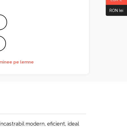
RON lei
minee pe lemne
astrabil modern, eficient, ideal