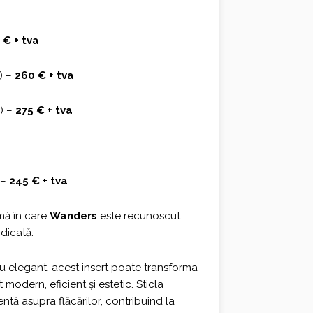
 € + tva
) –
260 € + tva
m) –
275 € + tva
 –
245 € + tva
mă în care
Wanders
este recunoscut
dicată.
egru elegant, acest insert poate transforma
modern, eficient și estetic. Sticla
entă asupra flăcărilor, contribuind la