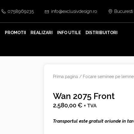
0758969235
info@exclusivdesign.ro
Bucuresti
E
PROMOTII
REALIZARI
INFO UTILE
DISTRIBUITORI
Prima pagină
/
Focare seminee pe lemne
Wan 2075 Front
2.580,00
€
+ TVA
Transportul este gratuit oriunde in tar