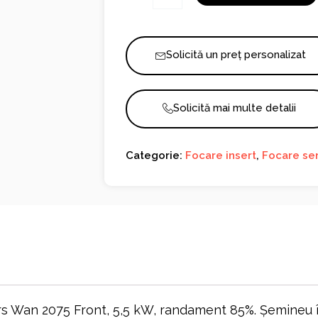
Wan
2075
Front
Solicită un preț personalizat
Solicită mai multe detalii
Categorie:
Focare insert
,
Focare se
Wan 2075 Front, 5,5 kW, randament 85%. Șemineu înc