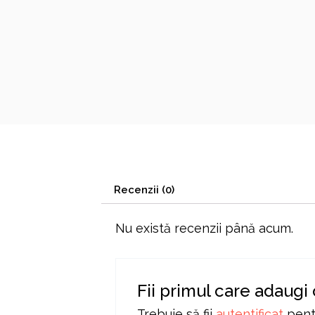
Recenzii (0)
Nu există recenzii până acum.
Fii primul care adaug
Trebuie să fii
autentificat
pentr