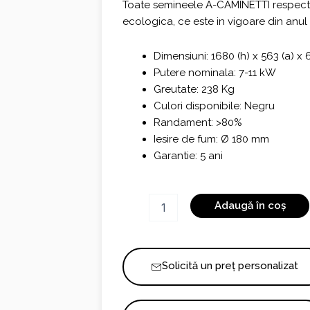
Toate semineele A-CAMINETTI respect
ecologica, ce este in vigoare din anul
Dimensiuni: 1680 (h) x 563 (a) x
Putere nominala: 7-11 kW
Greutate: 238 Kg
Culori disponibile: Negru
Randament: >80%
Iesire de fum: Ø 180 mm
Garantie: 5 ani
Cantitate
Adaugă în coș
Scandinavian
65S
WH
Solicită un preț personalizat