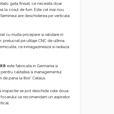
alic gata finisat, ce necesita doar
0 €.
ea la cosul de fum. Este cel mai nou
i. Semineul are deschiderea pe verticala
at cu multa pricepere si rabdare in
r, prelucrat pe utilaje CNC de ultima
vermiculita, ce inmagazineaza si radiaza
AX®
este fabricata in Germania si
 pentru calitatea si managementul
i de pana la 800° Celsius.
si inspectie se pot deschide cele doua
a a focarului va recomandam un aspirator
tical.