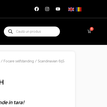
Products
0
Cart
search
/
Focare selfstanding
/ Scandinavian 65S
WH
nde in tara!