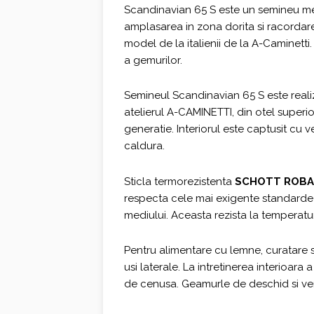
Scandinavian 65 S este un semineu met
fost:
2.730,0
amplasarea in zona dorita si racordar
3.640,00 €.
model de la italienii de la A-Caminett
a gemurilor.
Semineul Scandinavian 65 S este realiz
atelierul A-CAMINETTI, din otel superio
generatie. Interiorul este captusit cu 
caldura.
Sticla termorezistenta
SCHOTT ROB
respecta cele mai exigente standarde
mediului. Aceasta rezista la temperatur
Pentru alimentare cu lemne, curatare 
usi laterale. La intretinerea interioar
de cenusa. Geamurle de deschid si ver