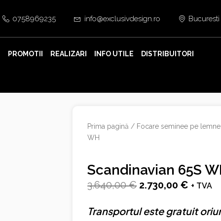
0758969235
info@exclusivdesign.ro
Bucuresti
E
PROMOTII
REALIZARI
INFO UTILE
DISTRIBUITORI
Prima pagină
/
Focare seminee pe lemne
WH
Scandinavian 65S 
Prețul
Prețul
3.640,00
€
2.730,00
€
+ TVA
inițial
curent
Transportul este gratuit oriu
a
este: