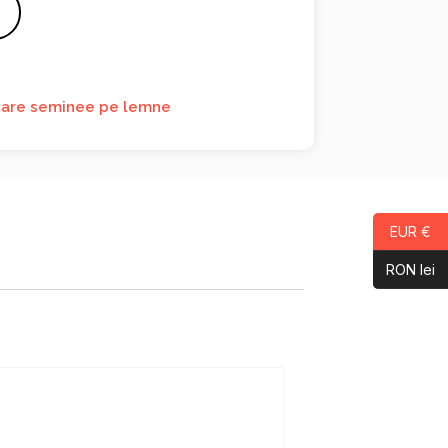
are seminee pe lemne
EUR €
RON lei