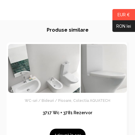
EUR €
RON lei
Produse similare
WC-uri / Bideuri / Pisoare
,
Colectia AQUATECH
3717 Wc + 3781 Rezervor