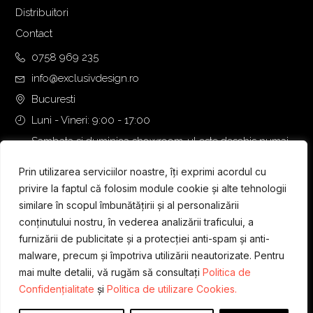
Distribuitori
Contact
0758 969 235
info@exclusivdesign.ro
Bucuresti
Luni - Vineri: 9:00 - 17:00
Sambata si duminica showroom-ul este deschis numai
daca intalnirea se programeaza telefonic cu o zi inainte.
Prin utilizarea serviciilor noastre, îți exprimi acordul cu
privire la faptul că folosim module cookie și alte tehnologii
similare în scopul îmbunătățirii și al personalizării
conținutului nostru, în vederea analizării traficului, a
furnizării de publicitate și a protecției anti-spam și anti-
malware, precum și împotriva utilizării neautorizate. Pentru
mai multe detalii, vă rugăm să consultați
Politica de
Confidențialitate
și
Politica de utilizare Cookies.