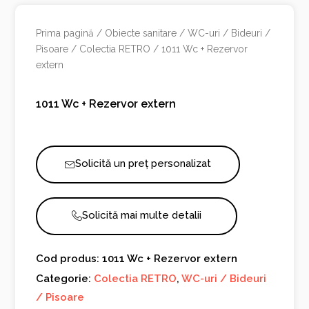
Prima pagină
/
Obiecte sanitare
/
WC-uri / Bideuri /
Pisoare
/
Colectia RETRO
/ 1011 Wc + Rezervor
extern
1011 Wc + Rezervor extern
Solicită un preț personalizat
Solicită mai multe detalii
Cod produs: 1011 Wc + Rezervor extern
Categorie:
Colectia RETRO
,
WC-uri / Bideuri
/ Pisoare