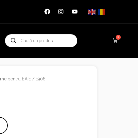
Products
0
Cart
search
ne pentru BAIE
/ 1908