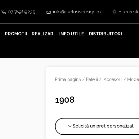
0758969235
info@exclusivdesign.ro
Bucuresti
E
PROMOTII
REALIZARI
INFO UTILE
DISTRIBUITORI
Prima pagină
/
Baterii si Accesorii
/
Moder
1908
Solicită un preț personalizat