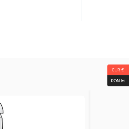
EUR €
RON lei