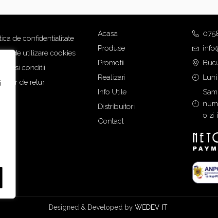
Acasa
075
tica de confidentialitate
Produse
info
tica de utilizare cookies
Promotii
Bucu
eni si conditii
Realizari
Luni
mular de retur
i
Info Utile
Samb
numa
Distribuitori
o zi 
Contact
Designed & Developed by
WEDEV IT