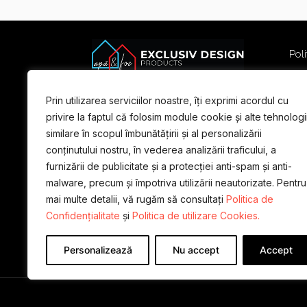
Poli
Poli
Term
Prin utilizarea serviciilor noastre, îți exprimi acordul cu
For
privire la faptul că folosim module cookie și alte tehnologi
similare în scopul îmbunătățirii și al personalizării
conținutului nostru, în vederea analizării traficului, a
furnizării de publicitate și a protecției anti-spam și anti-
malware, precum și împotriva utilizării neautorizate. Pentru
mai multe detalii, vă rugăm să consultați
Politica de
Confidențialitate
și
Politica de utilizare Cookies.
Personalizează
Nu accept
Accept