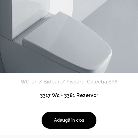
WC-uri / Bideuri / Pisoare
,
Colectia SPA
3317 Wc + 3381 Rezervor
Adaugă în coș