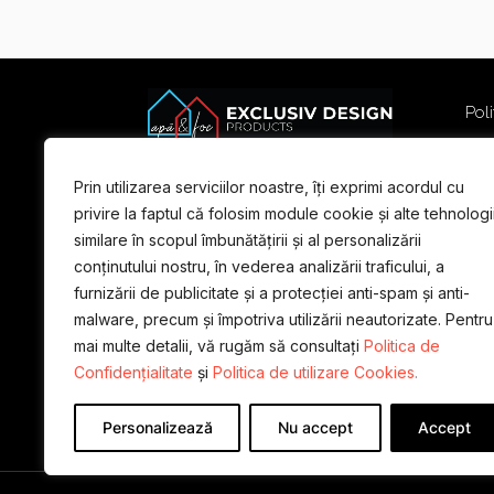
Poli
Poli
Term
Prin utilizarea serviciilor noastre, îți exprimi acordul cu
For
privire la faptul că folosim module cookie și alte tehnologi
similare în scopul îmbunătățirii și al personalizării
conținutului nostru, în vederea analizării traficului, a
furnizării de publicitate și a protecției anti-spam și anti-
malware, precum și împotriva utilizării neautorizate. Pentru
mai multe detalii, vă rugăm să consultați
Politica de
Confidențialitate
și
Politica de utilizare Cookies.
Personalizează
Nu accept
Accept