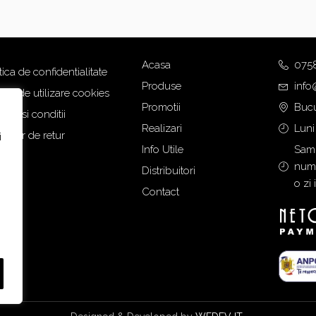
Acasa
075
tica de confidentialitate
Produse
info
tica de utilizare cookies
Promotii
Bucu
eni si conditii
Realizari
Luni
mular de retur
i
Info Utile
Samb
numa
Distribuitori
o zi 
Contact