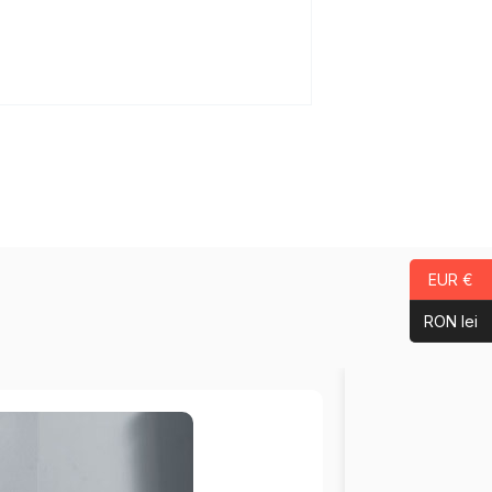
EUR €
RON lei