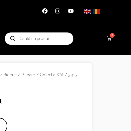
Products
0
Cart
search
/ Bideuri / Pisoare
/
Colectia SPA
/ 3315
u