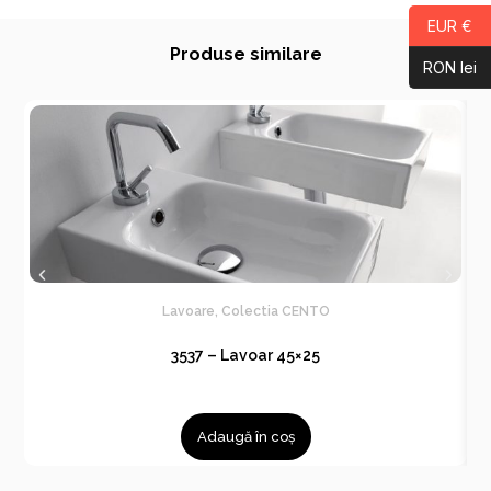
EUR €
Produse similare
RON lei
Lavoare
,
Colectia CENTO
3537 – Lavoar 45×25
Adaugă în coș