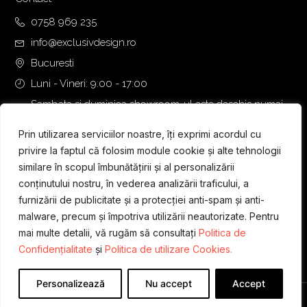
0758 969 235
info@exclusivdesign.ro
Bucuresti
Luni - Vineri: 9:00 - 17:00
Sambata si duminica showroom-ul este deschis numai
daca intalnirea se programeaza telefonic cu o zi inainte.
Prin utilizarea serviciilor noastre, îți exprimi acordul cu
privire la faptul că folosim module cookie și alte tehnologii
similare în scopul îmbunătățirii și al personalizării
conținutului nostru, în vederea analizării traficului, a
furnizării de publicitate și a protecției anti-spam și anti-
malware, precum și împotriva utilizării neautorizate. Pentru
mai multe detalii, vă rugăm să consultați
Politica de
Confidențialitate
și
Politica de utilizare Cookies.
Personalizează
Nu accept
Accept
Designed & Developed by
WEDEV IT