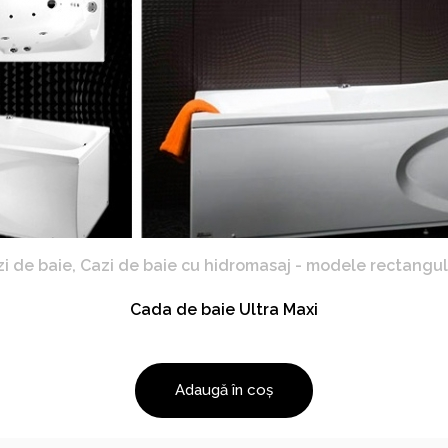
i de baie
,
Cazi de baie cu hidromasaj - modele rectangu
Cada de baie Ultra Maxi
Adaugă în coș