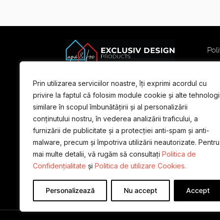
Poli
Poli
Term
Prin utilizarea serviciilor noastre, îți exprimi acordul cu
For
privire la faptul că folosim module cookie și alte tehnologi
similare în scopul îmbunătățirii și al personalizării
conținutului nostru, în vederea analizării traficului, a
furnizării de publicitate și a protecției anti-spam și anti-
malware, precum și împotriva utilizării neautorizate. Pentru
mai multe detalii, vă rugăm să consultați
Politica de
Confidențialitate
și
Politica de utilizare Cookies.
Personalizează
Nu accept
Accept