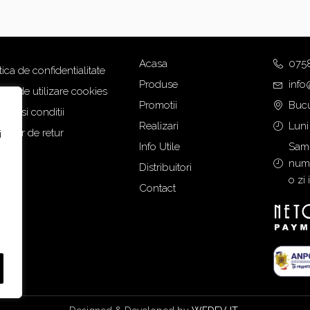
Acasa
075
tica de confidentialitate
Produse
info
tica de utilizare cookies
Promotii
Bucu
eni si conditii
Realizari
Luni
mular de retur
i
Info Utile
Samb
numa
Distribuitori
o zi 
Contact