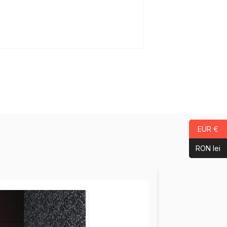
EUR €
RON lei