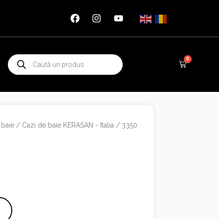
Products
0
Cart
search
 baie
/
Cazi de baie KERASAN - Italia
/ 3350