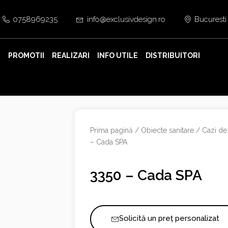
0758969235
info@exclusivdesign.ro
Bucuresti
E
PROMOTII
REALIZARI
INFO UTILE
DISTRIBUITORI
Prima pagină
/
Obiecte sanitare
/
Cazi de
– Cada SPA
3350 – Cada SPA
Solicită un preț personalizat