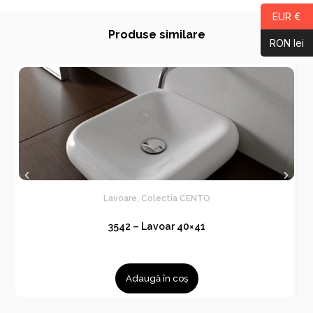
EUR €
Produse similare
RON lei
Lavoare
,
Colectia CENTO
3542 – Lavoar 40×41
Adaugă în coș