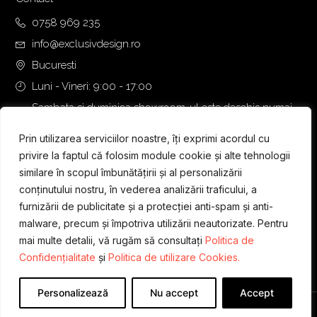
0758 969 235
info@exclusivdesign.ro
Bucuresti
Luni - Vineri: 9:00 - 17:00
Sambata si duminica showroom-ul este deschis numai
daca intalnirea se programeaza telefonic cu o zi inainte.
Prin utilizarea serviciilor noastre, îți exprimi acordul cu
privire la faptul că folosim module cookie și alte tehnologii
similare în scopul îmbunătățirii și al personalizării
conținutului nostru, în vederea analizării traficului, a
furnizării de publicitate și a protecției anti-spam și anti-
malware, precum și împotriva utilizării neautorizate. Pentru
mai multe detalii, vă rugăm să consultați
Politica de
Confidențialitate
și
Politica de utilizare Cookies.
Personalizează
Nu accept
Accept
Designed & Developed by
WEDEV IT