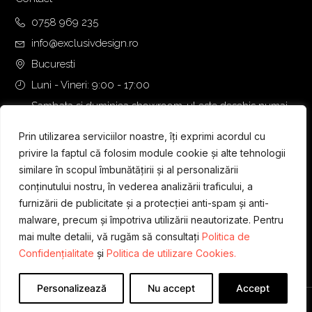
0758 969 235
info@exclusivdesign.ro
Bucuresti
Luni - Vineri: 9:00 - 17:00
Sambata si duminica showroom-ul este deschis numai
daca intalnirea se programeaza telefonic cu o zi inainte.
Prin utilizarea serviciilor noastre, îți exprimi acordul cu
privire la faptul că folosim module cookie și alte tehnologii
similare în scopul îmbunătățirii și al personalizării
conținutului nostru, în vederea analizării traficului, a
furnizării de publicitate și a protecției anti-spam și anti-
malware, precum și împotriva utilizării neautorizate. Pentru
mai multe detalii, vă rugăm să consultați
Politica de
Confidențialitate
și
Politica de utilizare Cookies.
Personalizează
Nu accept
Accept
Designed & Developed by
WEDEV IT