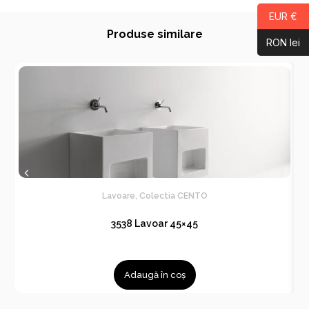
EUR €
Produse similare
RON lei
Lavoare
,
Colectia CENTO
3538 Lavoar 45×45
Adaugă în coș