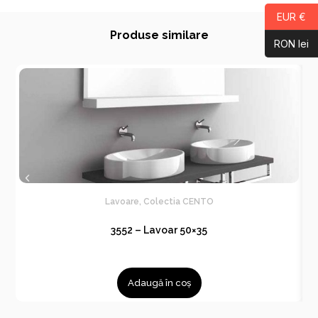
EUR €
Produse similare
RON lei
Lavoare
,
Colectia CENTO
3552 – Lavoar 50×35
Adaugă în coș