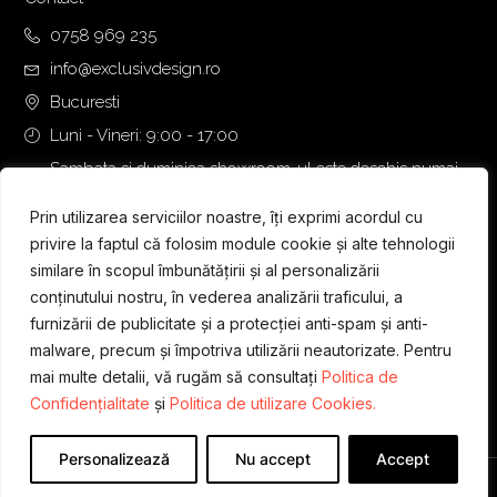
0758 969 235
info@exclusivdesign.ro
Bucuresti
Luni - Vineri: 9:00 - 17:00
Sambata si duminica showroom-ul este deschis numai
daca intalnirea se programeaza telefonic cu o zi inainte.
Prin utilizarea serviciilor noastre, îți exprimi acordul cu
privire la faptul că folosim module cookie și alte tehnologii
similare în scopul îmbunătățirii și al personalizării
conținutului nostru, în vederea analizării traficului, a
furnizării de publicitate și a protecției anti-spam și anti-
malware, precum și împotriva utilizării neautorizate. Pentru
mai multe detalii, vă rugăm să consultați
Politica de
Confidențialitate
și
Politica de utilizare Cookies.
Personalizează
Nu accept
Accept
Designed & Developed by
WEDEV IT