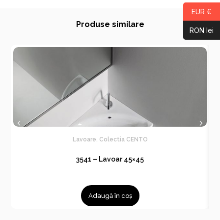
EUR €
Produse similare
RON lei
Lavoare
,
Colectia CENTO
3541 – Lavoar 45×45
Adaugă în coș