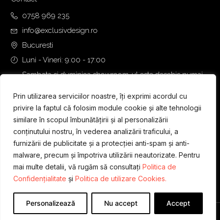
0758 969 235
info@exclusivdesign.ro
Bucuresti
Luni - Vineri: 9:00 - 17:00
Sambata si duminica showroom-ul este deschis numai
daca intalnirea se programeaza telefonic cu o zi inainte.
Prin utilizarea serviciilor noastre, îți exprimi acordul cu
privire la faptul că folosim module cookie și alte tehnologii
similare în scopul îmbunătățirii și al personalizării
conținutului nostru, în vederea analizării traficului, a
furnizării de publicitate și a protecției anti-spam și anti-
malware, precum și împotriva utilizării neautorizate. Pentru
mai multe detalii, vă rugăm să consultați
Politica de
Confidențialitate
și
Politica de utilizare Cookies.
Personalizează
Nu accept
Accept
Designed & Developed by
WEDEV IT