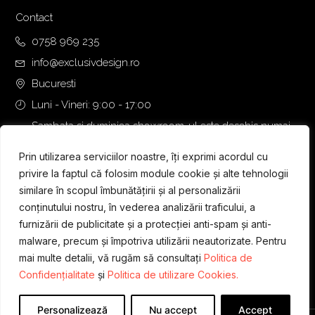
Contact
0758 969 235
info@exclusivdesign.ro
Bucuresti
Luni - Vineri: 9:00 - 17:00
Sambata si duminica showroom-ul este deschis numai
daca intalnirea se programeaza telefonic cu o zi inainte.
Prin utilizarea serviciilor noastre, îți exprimi acordul cu
privire la faptul că folosim module cookie și alte tehnologii
similare în scopul îmbunătățirii și al personalizării
conținutului nostru, în vederea analizării traficului, a
furnizării de publicitate și a protecției anti-spam și anti-
malware, precum și împotriva utilizării neautorizate. Pentru
mai multe detalii, vă rugăm să consultați
Politica de
Confidențialitate
și
Politica de utilizare Cookies.
Personalizează
Nu accept
Accept