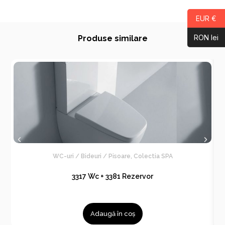
EUR €
RON lei
Produse similare
WC-uri / Bideuri / Pisoare
,
Colectia SPA
3317 Wc + 3381 Rezervor
Adaugă în coș