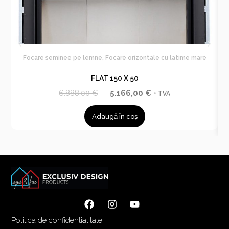
Focare seminee pe lemne
,
Focare orizontale cu latime mare
F
FLAT 150 X 50
P
P
6.888,00
€
5.166,00
€
+ TVA
r
r
Adaugă în coș
e
e
ț
ț
u
u
l
l
i
c
n
u
i
r
ț
e
i
n
Politica de confidentialitate
a
t