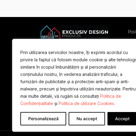
Poli
Poli
Term
Prin utilizarea serviciilor noastre, îți exprimi acordul cu
For
privire la faptul că folosim module cookie și alte tehnologi
similare în scopul îmbunătățirii și al personalizării
conținutului nostru, în vederea analizării traficului, a
furnizării de publicitate și a protecției anti-spam și anti-
malware, precum și împotriva utilizării neautorizate. Pentru
mai multe detalii, vă rugăm să consultați
Politica de
Confidențialitate
și
Politica de utilizare Cookies.
Personalizează
Nu accept
Accept