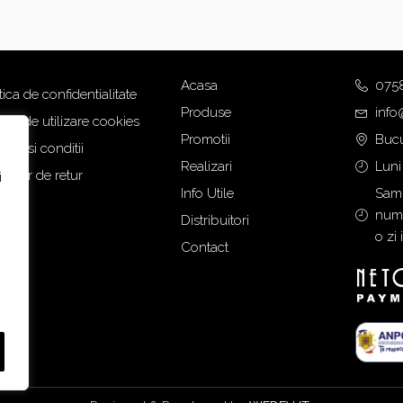
Acasa
075
tica de confidentialitate
Produse
info
tica de utilizare cookies
Promotii
Bucu
eni si conditii
Realizari
Luni
mular de retur
i
Info Utile
Samb
numa
Distribuitori
o zi 
Contact