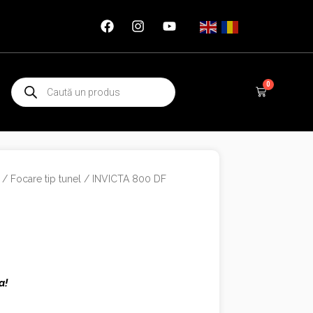
Products
0
Cart
search
/
Focare tip tunel
/ INVICTA 800 DF
a!