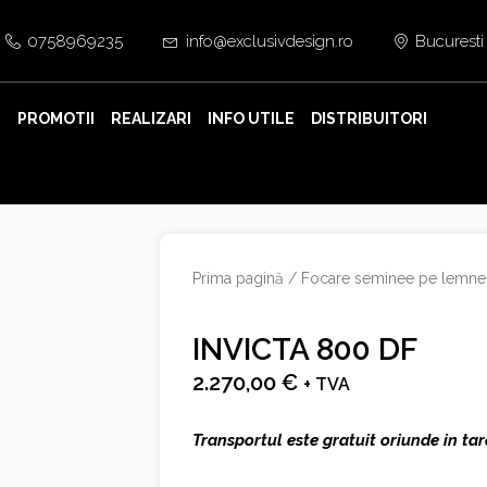
0758969235
info@exclusivdesign.ro
Bucuresti
E
PROMOTII
REALIZARI
INFO UTILE
DISTRIBUITORI
Prima pagină
/
Focare seminee pe lemne
INVICTA 800 DF
2.270,00
€
+ TVA
Transportul este gratuit oriunde in tar