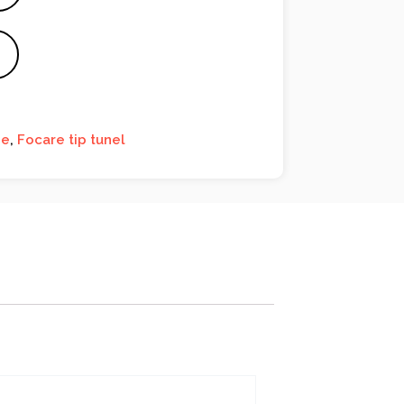
ne
,
Focare tip tunel