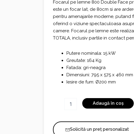
Focarul pe lemne 800 Double Face pr
este un focar lat, de 80cm si are arde
pentru amenajarile moderne, putand fi 
oferind o viziune spectaculoasa asupra
camere. Focarul pe lemne este realizat 
TOTALA, inclusiv partile in contact pe
Putere nominala: 15 kW
Greutate: 164 Kg
Fatada: gri-neagra
Dimensiuni: 795 x 575 x 460 mm
Iesire de fum: Ø200 mm
Cantitate
Adaugă în coș
INVICTA
800
DF
Solicită un preț personalizat