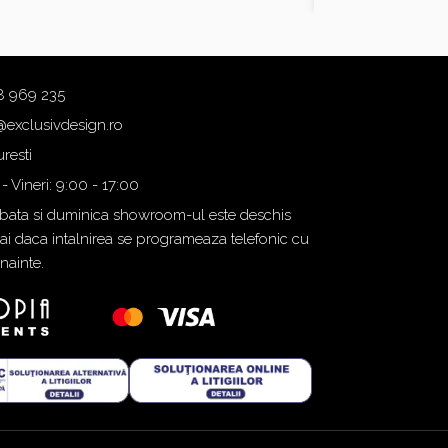
8 969 235
@exclusivdesign.ro
resti
 - Vineri: 9:00 - 17:00
ata si duminica showroom-ul este deschis
i daca intalnirea se programeaza telefonic cu
inainte.