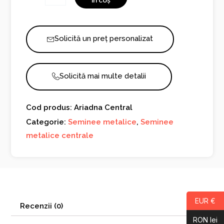
în coș
Central
Solicită un preț personalizat
Solicită mai multe detalii
Cod produs: Ariadna Central
Categorie:
Seminee metalice
,
Seminee
metalice centrale
EUR €
Recenzii (0)
RON lei