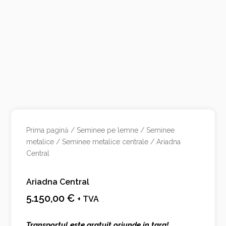
Prima pagină
/
Seminee pe lemne
/
Seminee
metalice
/
Seminee metalice centrale
/ Ariadna
Central
Ariadna Central
5.150,00
€
+ TVA
Transportul este gratuit oriunde in tara!