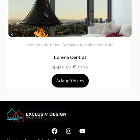
Seminee metalice
,
Seminee metalice centrale
Lorena Central
9.970,00
€
+ TVA
Adaugă în coș