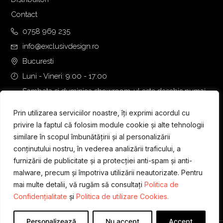
Contact
0758 969 235
info@exclusivdesign.ro
Bucuresti
Luni - Vineri: 9:00 - 17:00
Sambata si duminica showroom-ul este deschis numai
daca intalnirea se programeaza telefonic cu o zi inainte.
Prin utilizarea serviciilor noastre, îți exprimi acordul cu
privire la faptul că folosim module cookie și alte tehnologii
similare în scopul îmbunătățirii și al personalizării
conținutului nostru, în vederea analizării traficului, a
furnizării de publicitate și a protecției anti-spam și anti-
malware, precum și împotriva utilizării neautorizate. Pentru
mai multe detalii, vă rugăm să consultați
Politica de
Confidențialitate
și
Politica de utilizare Cookies.
Personalizează
Nu accept
Accept