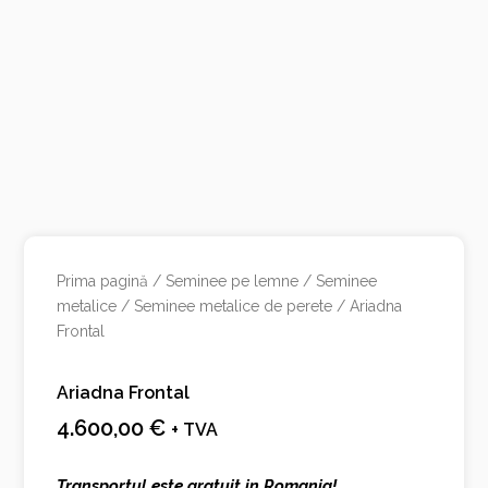
Prima pagină
/
Seminee pe lemne
/
Seminee
metalice
/
Seminee metalice de perete
/ Ariadna
Frontal
Ariadna Frontal
4.600,00
€
+ TVA
Transportul este gratuit in Romania!