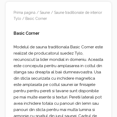
Prima pagină
/
Saune
/
Saune traditionale de interior
Tylo
/ Basic Corner
Basic Corner
Modelul de sauna traditionala Basic Corner este
realizat de producatorul suedez Tylo,
recunoscut la lider mondial in domeniu. Aceasta
este conceputa pentru amplasarea in coltul din
stanga sau dreapta al baii dumneavoastra. Usa
din sticla securizata cu inchidere magnetica
este amplasata pe coltul saunei iar finisajele
pentru pentru pereti si tavane sunt disponibile
pe mai multe esente si texturi. Peretii laterali pot
avea inchidere totala cu panouri din lemn sau
panouri din sticla pentru mai multa lumina si
armonie cu spatiul din jurul saunei. Cadrul de