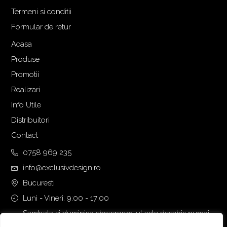
Termeni si conditii
Formular de retur
Acasa
Produse
Promotii
Realizari
Info Utile
Distribuitori
Contact
0758 969 235
info@exclusivdesign.ro
Bucuresti
Luni - Vineri: 9:00 - 17:00
Sambata si duminica showroom-ul este deschis numai
daca intalnirea se programeaza telefonic cu o zi inainte.