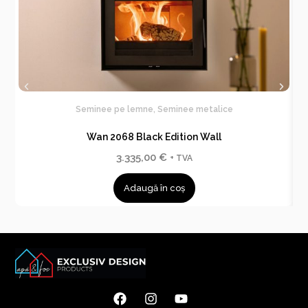
Seminee pe lemne
,
Seminee metalice
Wan 2068 Black Edition Wall
3.335,00
€
+ TVA
Adaugă în coș