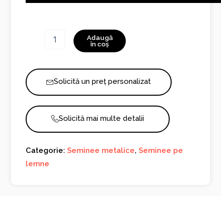
Cantitate
Adaugă
Black
în coș
Pearl
Round
Base
Solicită un preț personalizat
Solicită mai multe detalii
Categorie:
Seminee metalice
,
Seminee pe
lemne