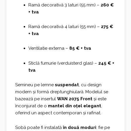
Ramă decorativă 3 laturi (55 mm) –
260 €
+ tva
Ramă decorativă 4 laturi (55 mm) –
275 €
+ tva
Ventilatie externa –
85 € + tva
Sticlă fumurie (verduisterd glas) –
245 € +
tva
Semineu pe lemne
suspendat
, cu design
modern și formă dreptunghiulară. Modelul se
bazează pe insertul
WAN 2075 Front
și este
înconjurat de o
mantel din oțel elegant
,
oferind un aspect contemporan și rafinat.
Sobă poate fi instalată
în două moduri
: fie pe