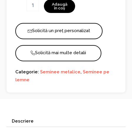
Cantitate
Adaugă
Wan
în coș
2075
Black
Edition
Solicită un preț personalizat
Low
Solicită mai multe detalii
Categorie:
Seminee metalice
,
Seminee pe
lemne
Descriere