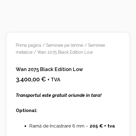
Prima pagină
/
Seminee pe lemne
/
Seminee
metalice
/ Wan 2075 Black Edition Low
Wan 2075 Black Edition Low
3.400,00
€
+ TVA
Transportul este gratuit oriunde in tara!
Optional:
Ramă de încastrare 6 mm –
205 € + tva