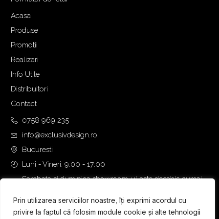
Acasa
Produse
Promotii
Realizari
Info Utile
Distribuitori
Contact
0758 969 235
info@exclusivdesign.ro
Bucuresti
Luni - Vineri: 9:00 - 17:00
Sambata si duminica showroom-ul este deschis numai
daca intalnirea se programeaza telefonic cu o zi inainte.
Prin utilizarea serviciilor noastre, îți exprimi acordul cu
privire la faptul că folosim module cookie și alte tehnologii