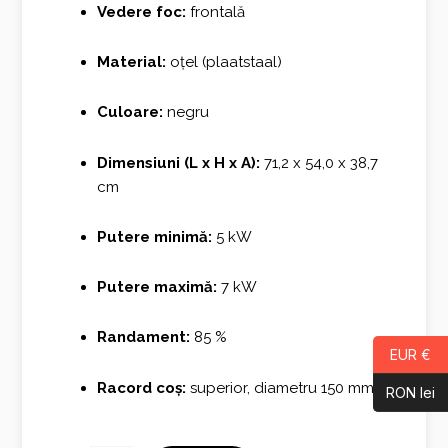
Vedere foc:
frontală
Material:
oțel (plaatstaal)
Culoare:
negru
Dimensiuni (L x H x A):
71,2 x 54,0 x 38,7
cm
Putere minimă:
5 kW
Putere maximă:
7 kW
Randament:
85 %
EUR €
Racord coș:
superior, diametru 150 mm
RON lei