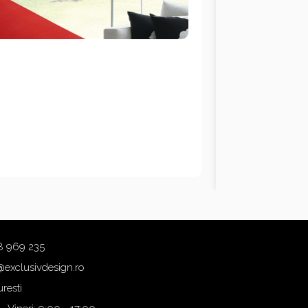
8 969 235
@exclusivdesign.ro
resti