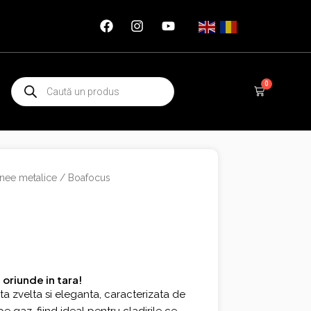
Products
0
Cart
search
nee metalice
/ Boafocus
 oriunde in tara!
a zvelta si eleganta, caracterizata de