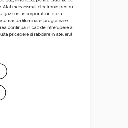
e gaz, fiind ideal pentru cladirile ce
e.
Atat mecanismul electronic pentru
cu gaz sunt incorporate în baza.
lecomanda (iluminare, programare,
narea continua in caz de întrerupere a
ulta pricepere si rabdare in atelierul