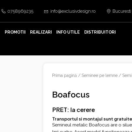
0758969235
info@exclusivdesign.ro
Bucuresti
E
PROMOTII
REALIZARI
INFO UTILE
DISTRIBUITORI
Prima pagină
/
Seminee pe lemne
/
Semi
Boafocus
PRET: la cerere
Transportul si montajul sunt gratuite
Semineul metalic Boafocus are o siluet