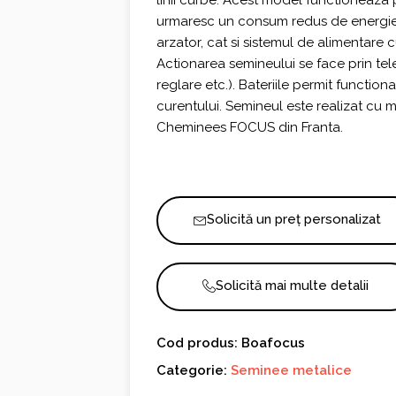
linii curbe. Acest model functioneaza p
urmaresc un consum redus de energi
arzator, cat si sistemul de alimentare 
Actionarea semineului se face prin te
reglare etc.). Bateriile permit functio
curentului. Semineul este realizat cu m
Cheminees FOCUS din Franta.
Solicită un preț personalizat
Solicită mai multe detalii
Cod produs: Boafocus
Categorie:
Seminee metalice