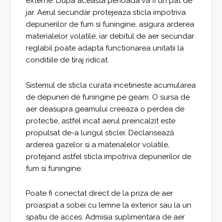
externe. Dupa aceasta perioada va fi un pat de
jar. Aerul secundar protejeaza sticla impotriva
depunerilor de fum si funingine, asigura arderea
materialelor volatile, iar debitul de aer secundar
reglabil poate adapta functionarea unitatii la
conditiile de tiraj ridicat.
Sistemul de sticla curata incetineste acumularea
de depuneri de funingine pe geam. O sursa de
aer deasupra geamului creeaza o perdea de
protectie, astfel incat aerul preincalzit este
propulsat de-a lungul sticlei. Declansează
arderea gazelor si a materialelor volatile,
protejand astfel sticla impotriva depunerilor de
fum si funingine.
Poate fi conectat direct de la priza de aer
proaspat a sobei cu lemne la exterior sau la un
spatiu de acces. Admisia suplimentara de aer