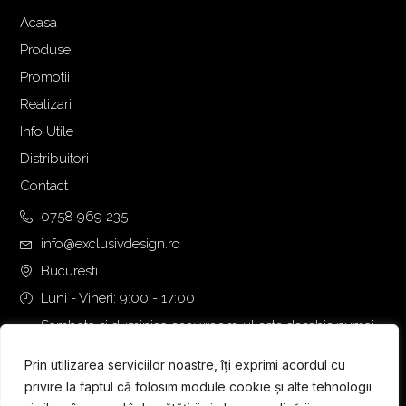
Acasa
Produse
Promotii
Realizari
Info Utile
Distribuitori
Contact
0758 969 235
info@exclusivdesign.ro
Bucuresti
Luni - Vineri: 9:00 - 17:00
Sambata si duminica showroom-ul este deschis numai
daca intalnirea se programeaza telefonic cu o zi inainte.
Prin utilizarea serviciilor noastre, îți exprimi acordul cu
privire la faptul că folosim module cookie și alte tehnologii