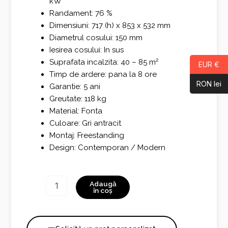
kW
Randament: 76 %
Dimensiuni: 717 (h) x 853 x 532 mm
Diametrul cosului: 150 mm
Iesirea cosului: In sus
Suprafata incalzita: 40 – 85 m²
EUR €
Timp de ardere: pana la 8 ore
RON lei
Garantie: 5 ani
Greutate: 118 kg
Material: Fonta
Culoare: Gri antracit
Montaj: Freestanding
Design: Contemporan / Modern
Cantitate
Adaugă
BRIO
în coș