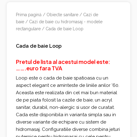
Prima pagină
/
Obiecte sanitare
/
Cazi de
baie
/
Cazi de baie cu hidromasaj - modele
rectangulare
/ Cada de baie Loop
Cada de baie Loop
Pretul de lista al acestui model este:
…….euro fara TVA
Loop este o cada de baie spatioasa cu un
aspect elegant ce aminteste de liniile anilor ’60.
Aceasta este realizata din cel mai bun material
de pe piata folosit la cazile de baie, un acryl
sanitar, durabil, non-alergic si usor de curatat.
Cada este disponibila in varianta simpla sau in
diverse variante de echipare cu sistem de
hidromasaj. Configuratiile diverse combina jeturi
puternice pentru hidromasaj cu cele pentru