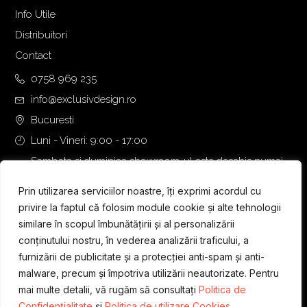
Info Utile
Distribuitori
Contact
0758 969 235
info@exclusivdesign.ro
Bucuresti
Luni - Vineri: 9:00 - 17:00
Sambata si duminica showroom-ul este deschis numai
daca intalnirea se programeaza telefonic cu o zi inainte.
Prin utilizarea serviciilor noastre, îți exprimi acordul cu
privire la faptul că folosim module cookie și alte tehnologii
similare în scopul îmbunătățirii și al personalizării
conținutului nostru, în vederea analizării traficului, a
furnizării de publicitate și a protecției anti-spam și anti-
malware, precum și împotriva utilizării neautorizate. Pentru
mai multe detalii, vă rugăm să consultați
Politica de
Confidențialitate
și
Politica de utilizare Cookies.